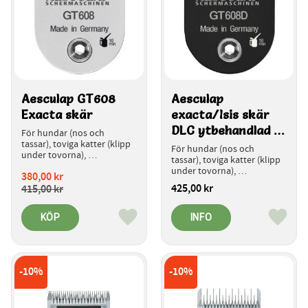
Aesculap GT608 
Aesculap 
Exacta skär
exacta/Isis skär 
DLC ytbehandlad - 
För hundar (nos och 
tassar), toviga katter (klipp 
GT608D
För hundar (nos och 
under tovorna), 
tassar), toviga katter (klipp 
nakenhundar och 
under tovorna), 
380,00
kr
arabhästar (ansikte)
nakenhundar och 
425,00
kr
415,00
kr
arabhästar (ansikte)
KÖP
INFO
Lägg till i favoriter
Lägg ti
10
%
10
%