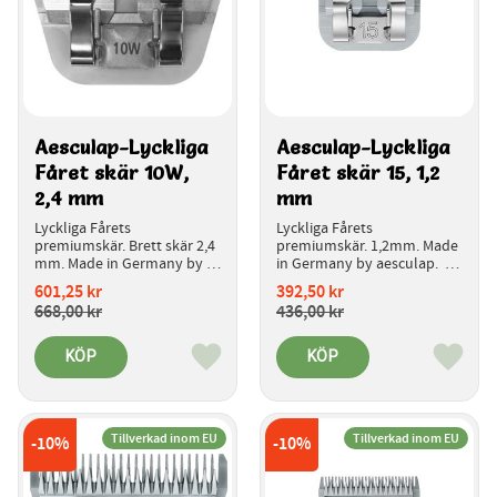
Aesculap-Lyckliga 
Aesculap-Lyckliga 
Fåret skär 10W,  
Fåret skär 15, 1,2 
2,4 mm
mm 
Lyckliga Fårets 
Lyckliga Fårets 
premiumskär. Brett skär 2,4 
premiumskär. 1,2mm. Made 
mm. Made in Germany by 
in Germany by aesculap.  
aesculap.  
Introduktionspris.
601,25
kr
392,50
kr
Introduktionspris.
668,00
kr
436,00
kr
KÖP
KÖP
Lägg till i favoriter
Lägg ti
Tillverkad inom EU
Tillverkad inom EU
10
%
10
%