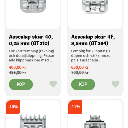
Aesculap skär 40, 
Aesculap skär 4F, 
0,25 mm (GT310)
9,5mm (GT364)
För kort trimning (rakning) 
Lämplig för klippning  i 
och detaljklippning. Passar 
öppen och välkammad 
alla klippmaskiner med 
päls. Passar alla 
snabbkoppling för skären.
klippmaskiner med 
400,00
kr
630,00
kr
snabbkoppling för skären.
486,00
kr
700,00
kr
KÖP
KÖP
Lägg till i favoriter
Lägg ti
10
%
11
%