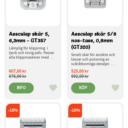
Aesculap skär 5, 
Aesculap skär 5/8 
6,3mm - GT357
nos-tass, 0,8mm 
(GT320)
Lämplig för klippning  i 
tjock och tovig päls. Passar 
Smalt skär för ansikte och 
alla klippmaskiner med 
tassar och putsning av 
snabbkoppling för skären.
svåråtkomliga detaljer. 
Passar alla klippmaskiner 
607,00
kr
525,00
kr
med snabbkoppling för 
676,00
kr
592,00
kr
skären.
INFO
KÖP
Lägg till i favoriter
Lägg ti
10
%
10
%