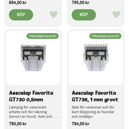
854,00
kr
795,00
kr
KÖP
KÖP
Lägg till i favoriter
Lägg ti
Tillverkad inom EU
Tillverkad inom EU
Aesculap Favorita 
Aesculap Favorita 
GT730 0,5mm
GT736, 1 mm grovt
Lämplig för veterinärt 
Skär för veterinär och för 
arbete och för rakning 
kort klippning av hundar 
(tovor) av hund,  katt och 
och smådjur
andra smådjur
790,00
kr
784,00
kr