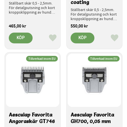
coating
Ställbart skär 0,5 - 2,5mm. 
För detaljputsning och kort 
Ställbart skär 0,5 - 2,5mm. 
kroppsklippning av hundar, 
För detaljputsning och kort 
katter och smådjur.
kroppsklippning av hundar, 
katter och smådjur.
465,00
kr
550,00
kr
KÖP
KÖP
Lägg till i favoriter
Lägg ti
Tillverkad inom EU
Tillverkad inom EU
Aesculap Favorita 
Aesculap Favorita 
Angoraskär GT746
GH700, 0,05 mm