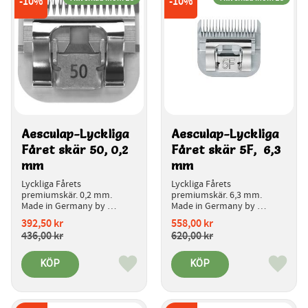
10
%
10
%
Aesculap-Lyckliga 
Aesculap-Lyckliga 
Fåret skär 50, 0,2 
Fåret skär 5F,  6,3 
mm 
mm 
Lyckliga Fårets 
Lyckliga Fårets 
premiumskär. 0,2 mm. 
premiumskär. 6,3 mm. 
Made in Germany by 
Made in Germany by 
aesculap.  
aesculap.  
392,50
kr
558,00
kr
Introduktionspris.
Introduktionspris.
436,00
kr
620,00
kr
KÖP
KÖP
Lägg till i favoriter
Lägg ti