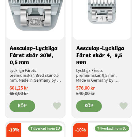
Aesculap-Lyckliga 
Aesculap-Lyckliga 
Fåret skär 30W,  
Fåret skär 4,  9,5 
0,5 mm
mm 
Lyckliga Fårets 
Lyckliga Fårets 
premiumskär. Bred skär 0,5 
premiumskär. 9,5 mm. 
mm. Made in Germany by 
Made in Germany by 
aesculap.  
aesculap.  
601,25
kr
576,00
kr
Introduktionspris.
Introduktionspris.
668,00
kr
640,00
kr
KÖP
KÖP
Lägg till i favoriter
Lägg ti
Tillverkad inom EU
Tillverkad inom EU
10
%
10
%