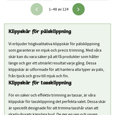
1–
48
av
124
Klippskär för pälsklippning
Vi erbjuder högkvalitativa klippskär för pälsklippning
som garanterar en mjuk och precis trimning. Med våra
skär kan du vara säker på att få produkter som håller
länge och ger ett utmärkt resultat varje gång. Dessa
klippskär är utformade för att hantera alla typer av päls,
från tjock och grov till mjuk och fin.
Klippskär för tassklippning
För en säker och effektiv trimning av tassar, är våra
klippskär för tassklippning det perfekta valet. Dessa skär
är speciellt designade för att trimma tasshår utan att
skada djurets känsliga hud. De ger en ren och snygg