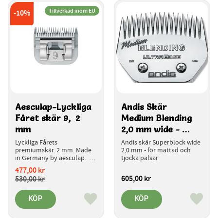
Tillverkad inom EU
10
%
Aesculap-Lyckliga 
Andis Skär 
Fåret skär 9,  2 
Medium Blending 
mm
2,0 mm wide - 
64330
Lyckliga Fårets 
Andis skär Superblock wide 
premiumskär. 2 mm. Made 
2,0 mm - för mattad och 
in Germany by aesculap.  
tjocka pälsar
Introduktionspris.
477,00
kr
605,00
kr
530,00
kr
KÖP
KÖP
Lägg till i favoriter
Lägg ti