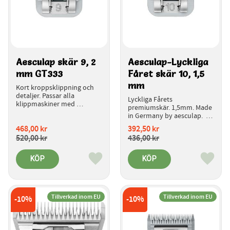
Aesculap skär 9, 2 
Aesculap-Lyckliga 
mm GT333
Fåret skär 10, 1,5 
mm 
Kort kroppsklippning och 
detaljer. Passar alla 
Lyckliga Fårets 
klippmaskiner med 
premiumskär. 1,5mm. Made 
snabbkoppling för skären.
in Germany by aesculap.  
Introduktionspris.
468,00
kr
392,50
kr
520,00
kr
436,00
kr
KÖP
KÖP
Lägg till i favoriter
Lägg ti
Tillverkad inom EU
Tillverkad inom EU
10
%
10
%