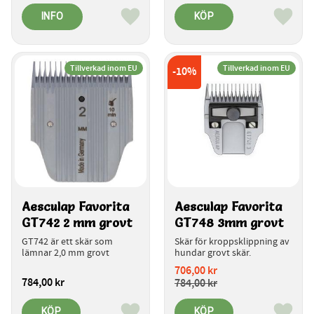
INFO
KÖP
Lägg till i favoriter
Lägg ti
Tillverkad inom EU
Tillverkad inom EU
10
%
Aesculap Favorita 
Aesculap Favorita 
GT742 2 mm grovt
GT748 3mm grovt
GT742 är ett skär som 
Skär för kroppsklippning av 
lämnar 2,0 mm grovt
hundar grovt skär.
706,00
kr
784,00
kr
784,00
kr
KÖP
KÖP