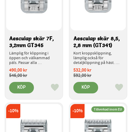
Aesculap skär 7F, 
Aesculap skär 8,5, 
3,2mm GT345
2,8 mm (GT341)
Lämplig för klippning i 
Kort kroppsklippning, 
öppen och välkammad 
lämplig också för 
päls. Passar alla 
detaljklippning på häst. 
klippmaskiner med 
Passar alla klippmaskiner 
490,00
kr
532,00
kr
snabbkoppling för skären.
med snabbkoppling för 
546,00
kr
592,00
kr
skären.
KÖP
KÖP
Lägg till i favoriter
Lägg ti
Tillverkad inom EU
10
%
10
%