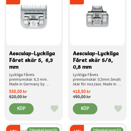
Aesculap-Lyckliga 
Aesculap-Lyckliga 
Fåret skär 5,  6,3 
Fåret skär 5/8,  
mm 
0,8 mm
Lyckliga Fårets 
Lyckliga Fårets 
premiumskär. 6,3 mm. 
premiumskär. 0,5mm.Smalt 
Made in Germany by 
skär för nos,tass. Made in 
aesculap.  
Germany by aesculap.  
558,00
kr
418,50
kr
Introduktionspris.
Introduktionspris.
620,00
kr
490,00
kr
KÖP
KÖP
Lägg till i favoriter
Lägg ti
Tillverkad inom EU
Tillverkad inom EU