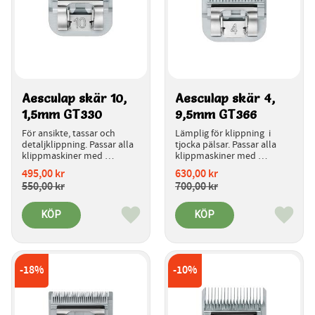
Aesculap skär 10, 
Aesculap skär 4, 
1,5mm GT330
9,5mm GT366
För ansikte, tassar och 
Lämplig för klippning  i 
detaljklippning. Passar alla 
tjocka pälsar. Passar alla 
klippmaskiner med 
klippmaskiner med 
snabbkoppling för skären.
snabbkoppling för skären.
495,00
kr
630,00
kr
550,00
kr
700,00
kr
KÖP
KÖP
Lägg till i favoriter
Lägg ti
18
%
10
%