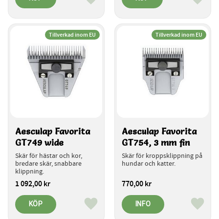
Lägg till i favoriter
Lägg ti
Tillverkad inom EU
Tillverkad inom EU
Aesculap Favorita 
Aesculap Favorita 
GT749 wide
GT754, 3 mm fin
Skär för hästar och kor, 
Skär för kroppsklippning på 
bredare skär, snabbare 
hundar och katter.
klippning.
1 092,00
kr
770,00
kr
KÖP
INFO
Lägg till i favoriter
Lägg ti