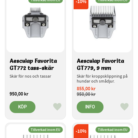
10
%
Aesculap Favorita 
Aesculap Favorita 
GT772 tass-skär
GT779, 9 mm
Skär för nos och tassar
Skär för kroppsklippning på 
hundar och smådjur.
855,00
kr
950,00
kr
950,00
kr
KÖP
INFO
Lägg till i favoriter
Lägg ti
Tillverkad inom EU
Tillverkad inom EU
10
%