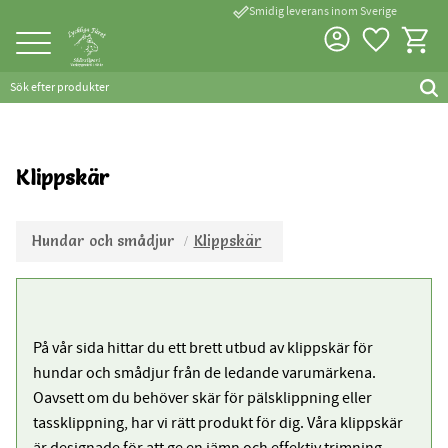
done_outline
Smidig leverans inom Sverige
Favorite
Kundva
Meny
Klippskär
Hundar och smådjur
Klippskär
På vår sida hittar du ett brett utbud av klippskär för
hundar och smådjur från de ledande varumärkena.
Oavsett om du behöver skär för pälsklippning eller
tassklippning, har vi rätt produkt för dig. Våra klippskär