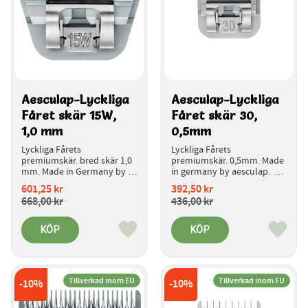
Aesculap-Lyckliga 
Aesculap-Lyckliga 
Fåret skär 15W,  
Fåret skär 30, 
1,0 mm
0,5mm 
Lyckliga Fårets 
Lyckliga Fårets 
premiumskär. bred skär 1,0 
premiumskär. 0,5mm. Made 
mm. Made in Germany by 
in germany by aesculap.  
aesculap.  
Introduktionspris.
601,25
kr
392,50
kr
Introduktionspris.
668,00
kr
436,00
kr
KÖP
KÖP
Lägg till i favoriter
Lägg ti
Tillverkad inom EU
Tillverkad inom EU
10
%
10
%