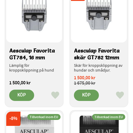
Aesculap Favorita 
Aesculap Favorita 
GT784, 16 mm
skär GT782 12mm
Lämplig för 
Skär för kroppsklippning av 
kroppsklippning på hund
hundar och smådjur.
1 500,00
kr
1 500,00
kr
1 675,00
kr
KÖP
KÖP
Lägg till i favoriter
Lägg ti
Tillverkad inom EU
Tillverkad inom EU
8
%