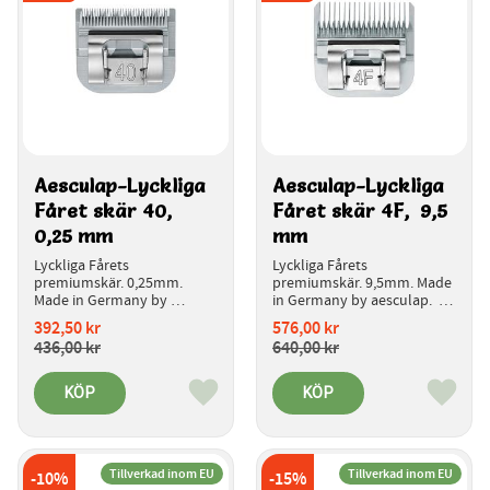
Aesculap-Lyckliga 
Aesculap-Lyckliga 
Fåret skär 40, 
Fåret skär 4F,  9,5 
0,25 mm 
mm 
Lyckliga Fårets 
Lyckliga Fårets 
premiumskär. 0,25mm. 
premiumskär. 9,5mm. Made 
Made in Germany by 
in Germany by aesculap.  
aesculap.  
Introduktionspris.
392,50
kr
576,00
kr
Introduktionspris.
436,00
kr
640,00
kr
KÖP
KÖP
Lägg till i favoriter
Lägg ti
Tillverkad inom EU
Tillverkad inom EU
10
%
15
%