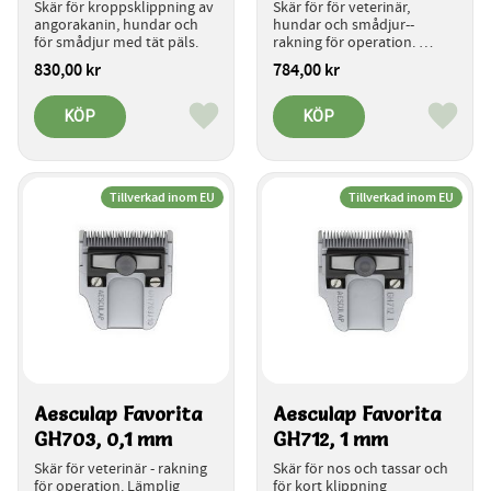
Skär för kroppsklippning av 
Skär för för veterinär, 
angorakanin, hundar och 
hundar och smådjur-- 
för smådjur med tät päls.
rakning för operation. 
Klippning under tovor
830,00
kr
784,00
kr
KÖP
KÖP
Lägg till i favoriter
Lägg ti
Tillverkad inom EU
Tillverkad inom EU
Aesculap Favorita 
Aesculap Favorita 
GH703, 0,1 mm
GH712, 1 mm
Skär för veterinär - rakning 
Skär för nos och tassar och 
för operation. Lämplig 
för kort klippning