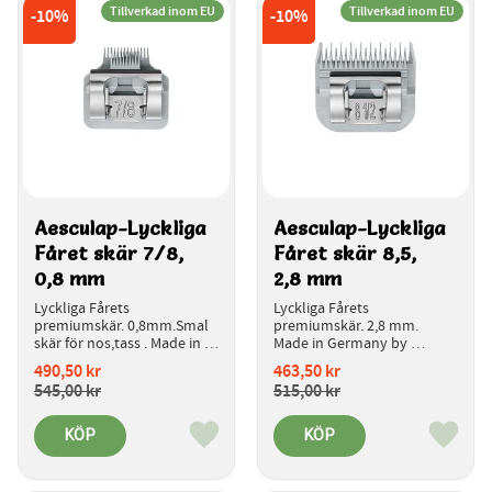
Tillverkad inom EU
Tillverkad inom EU
10
%
10
%
Aesculap-Lyckliga 
Aesculap-Lyckliga 
Fåret skär 7/8,  
Fåret skär 8,5,  
0,8 mm
2,8 mm
Lyckliga Fårets 
Lyckliga Fårets 
premiumskär. 0,8mm.Smal 
premiumskär. 2,8 mm. 
skär för nos,tass . Made in 
Made in Germany by 
Germany by aesculap.  
aesculap.  
490,50
kr
463,50
kr
Introduktionspris.
Introduktionspris.
545,00
kr
515,00
kr
KÖP
KÖP
Lägg till i favoriter
Lägg ti