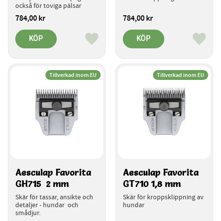
också för toviga pälsar
784,00
kr
784,00
kr
KÖP
KÖP
Lägg till i favoriter
Lägg ti
Tillverkad inom EU
Tillverkad inom EU
Aesculap Favorita 
Aesculap Favorita 
GH715  2 mm
GT710 1,8 mm
Skär för tassar, ansikte och 
Skär för kroppsklippning av 
detaljer - hundar  och 
hundar
smådjur.