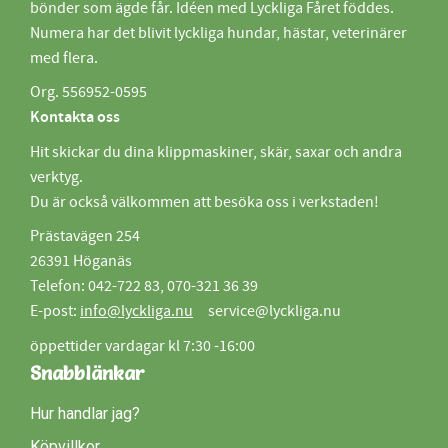
bönder som ägde får. Idéen med Lyckliga Fåret föddes.
Numera har det blivit lyckliga hundar, hästar, veterinärer
med flera.
Org. 556952-0595
Kontakta oss
Hit skickar du dina klippmaskiner, skär, saxar och andra
verktyg.
Du är också välkommen att besöka oss i verkstaden!
Prästavägen 254
26391 Höganäs
Telefon: 042-722 83, 070-321 36 39
E-post:
info@lyckliga.nu
service@lyckliga.nu
öppettider vardagar kl 7:30 -16:00
Snabblänkar
Hur handlar jag?
Köpvillkor