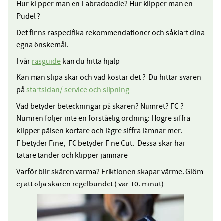
Hur klipper man en Labradoodle? Hur klipper man en
Pudel ?
Det finns raspecifika rekommendationer och såklart dina
egna önskemål.
I vår
rasguide
kan du hitta hjälp
Kan man slipa skär och vad kostar det ? Du hittar svaren
på
startsidan/ service och slipning
Vad betyder beteckningar på skären? Numret? FC ?
Numren följer inte en förståelig ordning: Högre siffra
klipper pälsen kortare och lägre siffra lämnar mer.
F betyder Fine, FC betyder Fine Cut. Dessa skär har
tätare tänder och klipper jämnare
Varför blir skären varma? Friktionen skapar värme. Glöm
ej att olja skären regelbundet ( var 10. minut)