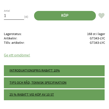
Antal
Lägg til
KÖP
st
Lagerstatus
168 st i lager
Artikelnr
GT343-LYC
Tillv. artikelnr
GT343-LYC
Ge ett omdöme!
INTRODUKTIONSPRIS RABATT 10%
TIPS OCH RÅD, TEKNISK SPECIFIKATION
25 % RABATT VID KÖP AV 10 ST