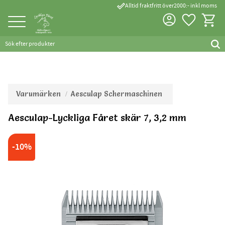
done_outline
Alltid fraktfritt över2000:- inkl moms
Favorite
Kundva
Meny
Varumärken
Aesculap Schermaschinen
Aesculap-Lyckliga Fåret skär 7, 3,2 mm
Tillverkad inom EU
10
%