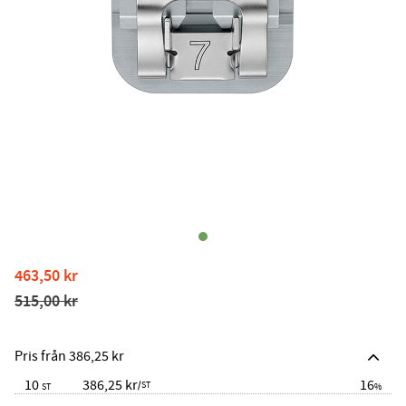
Nedsatt pris:
463,50
kr
Ordinarie pris:
515,00
kr
Pris från 386,25 kr
10
386,25 kr
16
/
ST
ST
%