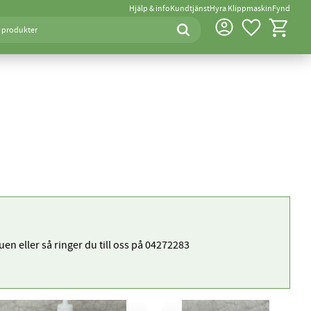
Hjälp & info
Kundtjänst
Hyra Klippmaskin
Fynd
Favoriter
Kundvagn
uen eller så ringer du till oss på 04272283