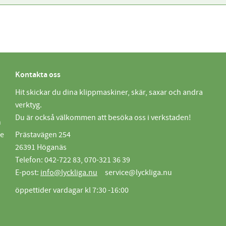
Kontakta oss
Hit skickar du dina klippmaskiner, skär, saxar och andra
verktyg.
Du är också välkommen att besöka oss i verkstaden!
n
de
Prästavägen 254
26391 Höganäs
Telefon: 042-722 83, 070-321 36 39
E-post:
info@lyckliga.nu
service@lyckliga.nu
öppettider vardagar kl 7:30 -16:00