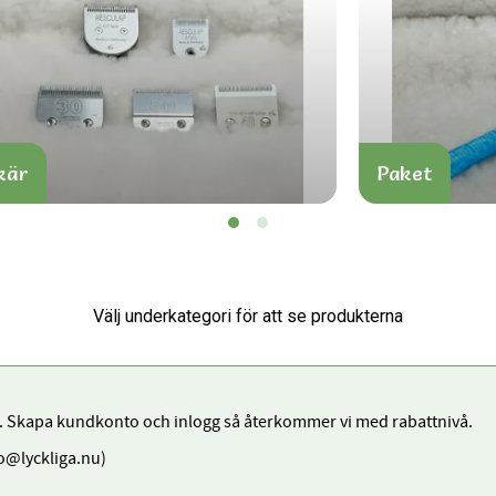
kär
Paket
. Skapa kundkonto och inlogg så återkommer vi med rabattnivå.
fo@lyckliga.nu)