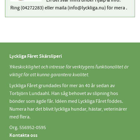
En del svar finns under Hjälp & Info.
Ring (04272283) eller maila (info@lyckliga.nu) för mera .
Lyckliga Fåret Skärsliperi
Yrkeskicklighet och intresse för verktygens funktionalitet är
viktigt för att kunna garantera kvalitet.
Lyckliga Fåret grundades för mer än 40 år sedan av
Torbjörn Lundaahl. Han såg behovet av slipning hos
bönder som ägde får. Idéen med Lyckliga Fåret föddes.
Numera har det blivit lyckliga hundar, hästar, veterinärer
med flera.
Org. 556952-0595
Kontakta oss