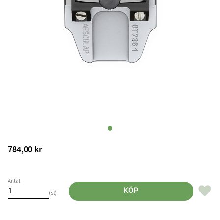
784,00
kr
Antal
Lägg til
KÖP
st