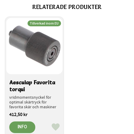
RELATERADE PRODUKTER
Tillverkad inom EU
Aesculap Favorita 
torqui
vridmomentsnyckel för 
optimal skärtryck för 
favorita skär och maskiner
412,50
kr
INFO
Lägg till i favoriter