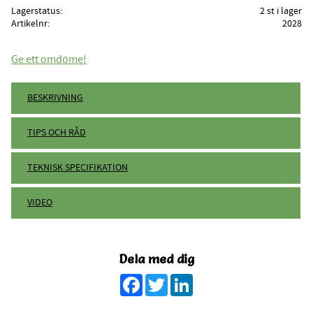
Lagerstatus
2 st i lager
Artikelnr
2028
Ge ett omdöme!
BESKRIVNING
TIPS OCH RÅD
TEKNISK SPECIFIKATION
VIDEO
Dela med dig
Facebook
Twitter
LinkedIn