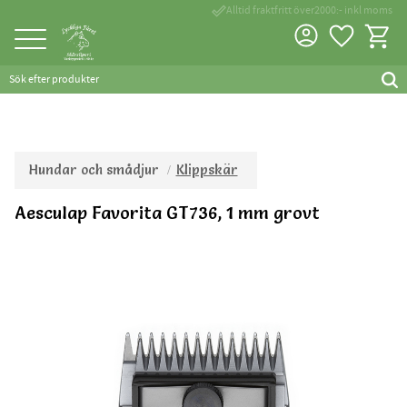
done_outline
Alltid fraktfritt över2000:- inkl moms
Favorite
Kundva
Meny
Hundar och smådjur
Klippskär
Aesculap Favorita GT736, 1 mm grovt
Tillverkad inom EU