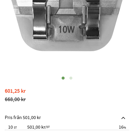
Nedsatt pris:
601,25
kr
Ordinarie pris:
668,00
kr
Pris från 501,00 kr
10
501,00 kr
16
/
ST
ST
%