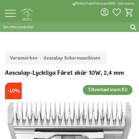
done_outline
Alltid fraktfritt över2000:- inkl moms
Favorite
Kundva
Meny
Varumärken
Aesculap Schermaschinen
Aesculap-Lyckliga Fåret skär 10W, 2,4 mm
Tillverkad inom EU
10
%