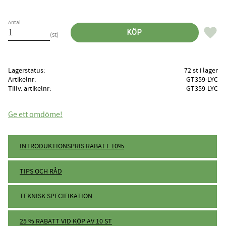
Antal
Lägg til
KÖP
st
Lagerstatus
72 st i lager
Artikelnr
GT359-LYC
Tillv. artikelnr
GT359-LYC
Ge ett omdöme!
INTRODUKTIONSPRIS RABATT 10%
TIPS OCH RÅD
TEKNISK SPECIFIKATION
25 % RABATT VID KÖP AV 10 ST