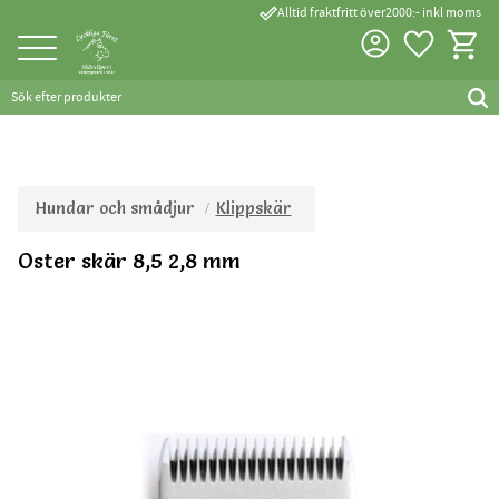
done_outline
Alltid fraktfritt över2000:- inkl moms
Favorite
Kundva
Meny
Hundar och smådjur
Klippskär
Oster skär 8,5 2,8 mm