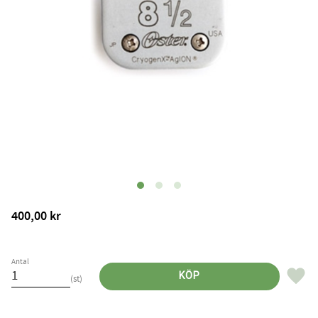
400,00
kr
Antal
Lägg til
KÖP
st