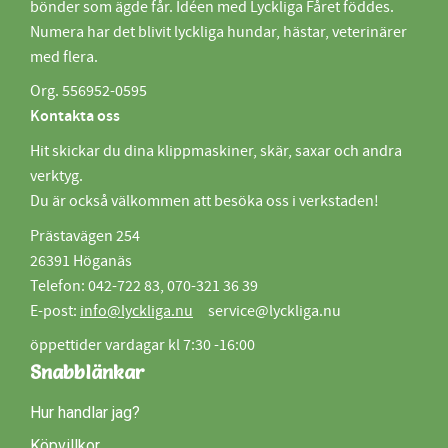
bönder som ägde får. Idéen med Lyckliga Fåret föddes.
Numera har det blivit lyckliga hundar, hästar, veterinärer
med flera.
Org. 556952-0595
Kontakta oss
Hit skickar du dina klippmaskiner, skär, saxar och andra
verktyg.
Du är också välkommen att besöka oss i verkstaden!
Prästavägen 254
26391 Höganäs
Telefon: 042-722 83, 070-321 36 39
E-post:
info@lyckliga.nu
service@lyckliga.nu
öppettider vardagar kl 7:30 -16:00
Snabblänkar
Hur handlar jag?
Köpvillkor