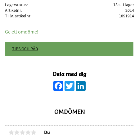
Lagerstatus
13 st i lager
Artikelnr
2014
Tillv. artikelnr
1891914
Ge ett omdöme!
TIPS OCH RÅD
Dela med dig
Facebook
Twitter
LinkedIn
OMDÖMEN
Du