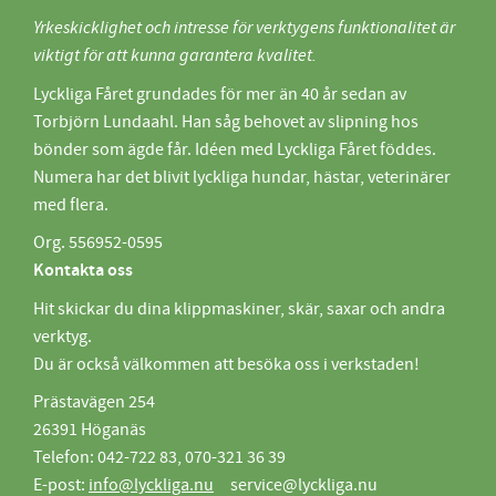
Yrkeskicklighet och intresse för verktygens funktionalitet är
viktigt för att kunna garantera kvalitet.
Lyckliga Fåret grundades för mer än 40 år sedan av
Torbjörn Lundaahl. Han såg behovet av slipning hos
bönder som ägde får. Idéen med Lyckliga Fåret föddes.
Numera har det blivit lyckliga hundar, hästar, veterinärer
med flera.
Org. 556952-0595
Kontakta oss
Hit skickar du dina klippmaskiner, skär, saxar och andra
verktyg.
Du är också välkommen att besöka oss i verkstaden!
Prästavägen 254
26391 Höganäs
Telefon: 042-722 83, 070-321 36 39
E-post:
info@lyckliga.nu
service@lyckliga.nu