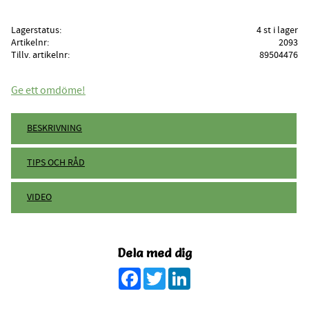
Lagerstatus
4 st i lager
Artikelnr
2093
Tillv. artikelnr
89504476
Ge ett omdöme!
BESKRIVNING
TIPS OCH RÅD
VIDEO
Dela med dig
Facebook
Twitter
LinkedIn