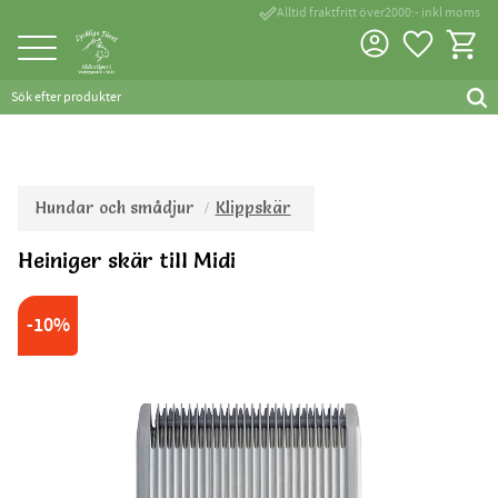
done_outline
Alltid fraktfritt över2000:- inkl moms
Favorite
Kundva
Meny
Hundar och smådjur
Klippskär
Heiniger skär till Midi
10
%