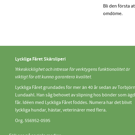
Bli den första a
omdöme.
Lyckliga Fåret Skärsliperi
Yrkeskicklighet och intresse för verktygens funktionalitet är
viktigt för att kunna garantera kvalitet.
Lyckliga Fåret grundades för mer än 40 år sedan av Torbjör
Lundaahl. Han såg behovet av slipning hos bönder som äg
får. Idéen med Lyckliga Fåret föddes. Numera har det blivit
lyckliga hundar, hästar, veterinärer med flera.
Org. 556952-0595