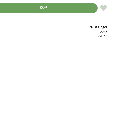
Lägg till 
KÖP
97 st i lager
2036
64440