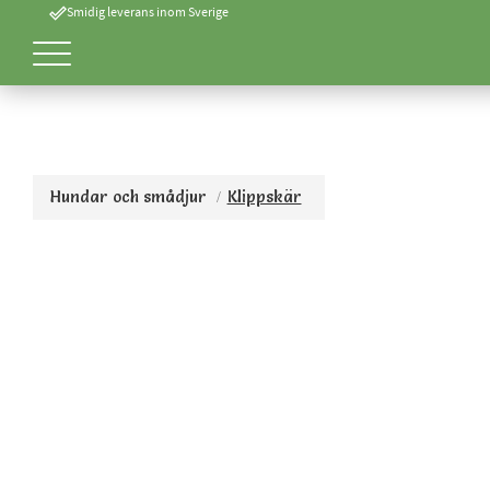
done_outline
Smidig leverans inom Sverige
Hundar och smådjur
Klippskär