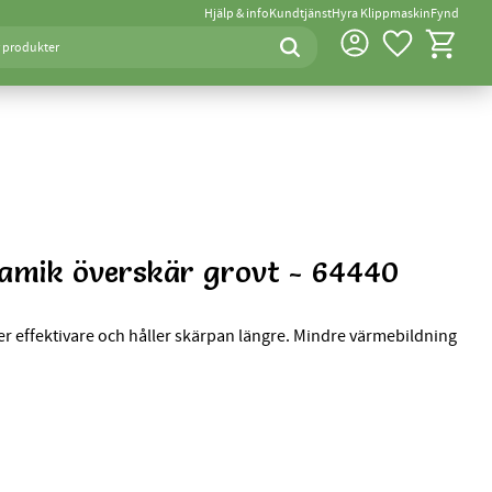
Hjälp & info
Kundtjänst
Hyra Klippmaskin
Fynd
Favoriter
Kundvagn
ramik överskär grovt - 64440
er effektivare och håller skärpan längre. Mindre värmebildning