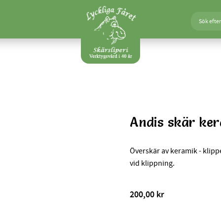
Andis skär ke
Överskär av keramik - klipp
vid klippning.
200,00
kr