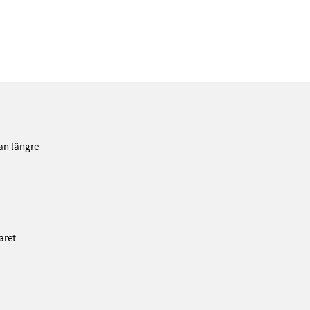
pan längre
äret