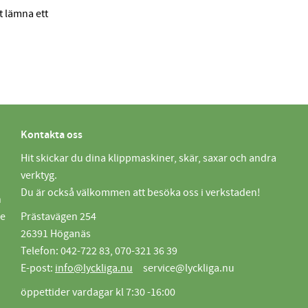
tt lämna ett
Kontakta oss
Hit skickar du dina klippmaskiner, skär, saxar och andra
verktyg.
Du är också välkommen att besöka oss i verkstaden!
n
de
Prästavägen 254
26391 Höganäs
Telefon: 042-722 83, 070-321 36 39
E-post:
info@lyckliga.nu
service@lyckliga.nu
öppettider vardagar kl 7:30 -16:00