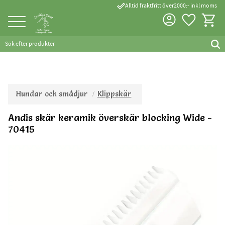
done_outline
Alltid fraktfritt över2000:- inkl moms
Favorite
Kundva
Meny
Hundar och smådjur
Klippskär
Andis skär keramik överskär blocking Wide -
70415