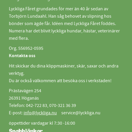
Lyckliga Fåret grundades för mer än 40 år sedan av
Torbjörn Lundaahl. Han såg behovet av slipning hos
bönder som ägde får. Idéen med Lyckliga Fåret föddes.
Numera har det blivit lyckliga hundar, hästar, veterinärer
med flera.
Org. 556952-0595
Kontakta oss
Hit skickar du dina klippmaskiner, skär, saxar och andra
verktyg.
Du är också välkommen att besöka oss i verkstaden!
Prästavägen 254
26391 Höganäs
Telefon: 042-722 83, 070-321 36 39
E-post:
info@lyckliga.nu
service@lyckliga.nu
öppettider vardagar kl 7:30 -16:00
Snabblänkar