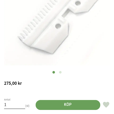
275,00
kr
Antal
Lägg til
KÖP
st