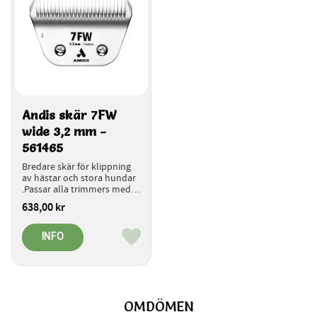
Andis skär 7FW 
wide 3,2 mm - 
561465
Bredare skär för klippning 
av hästar och stora hundar 
.Passar alla trimmers med 
snabbkoppling för skäret.
638,00
kr
INFO
Lägg till i favoriter
OMDÖMEN