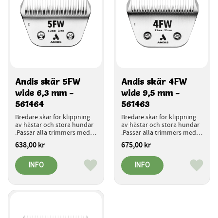
Andis skär 5FW 
Andis skär 4FW 
wide 6,3 mm - 
wide 9,5 mm - 
561464
561463
Bredare skär för klippning 
Bredare skär för klippning 
av hästar och stora hundar 
av hästar och stora hundar 
.Passar alla trimmers med 
.Passar alla trimmers med 
snabbkoppling för skäret.
snabbkoppling för skäret.
638,00
kr
675,00
kr
INFO
INFO
Lägg till i favoriter
Lägg ti