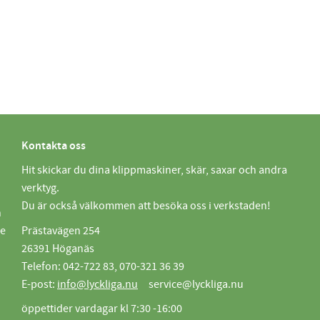
Kontakta oss
Hit skickar du dina klippmaskiner, skär, saxar och andra
verktyg.
Du är också välkommen att besöka oss i verkstaden!
n
de
Prästavägen 254
26391 Höganäs
Telefon: 042-722 83, 070-321 36 39
E-post:
info@lyckliga.nu
service@lyckliga.nu
öppettider vardagar kl 7:30 -16:00