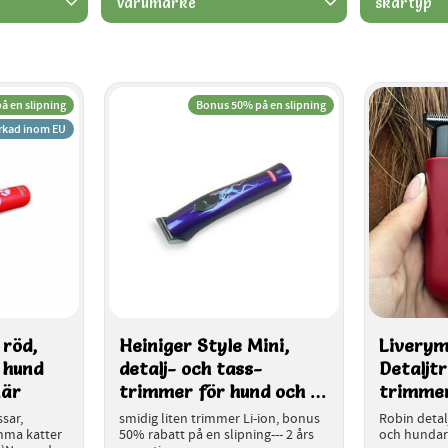
Varumärke
skärtyp
Aesculap
2
Heiniger
1
trimmerskä
Liveryman
1
Wahl
1
å en slipning
Bonus 50% på en slipning
erkad inom EU
röd, 
Heiniger Style Mini, 
Liverym
 hund 
detalj- och tass- 
Detaljt
när
trimmer för hund och 
trimmer
veterinär
och hun
sar, 
smidig liten trimmer Li-ion, bonus 
Robin detal
mma katter 
50% rabatt på en slipning--- 2 års 
och hunda