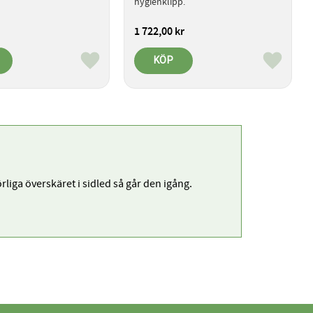
hygienklipp.
1 722,00
kr
KÖP
Lägg till i favoriter
Lägg till 
liga överskäret i sidled så går den igång.