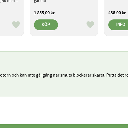
r)Nu med 
garanti
e 
1 855,00
kr
436,00
kr
på köpet  
av ett 
ti - 100 
KÖP
INFO
Lägg till i favoriter
Lägg till i favoriter
l och 
 avfall 
O2 och 13kg 
rn och kan inte gå igång när smuts blockerar skäret. Putta det rör