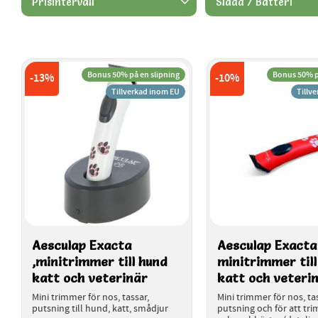
Prisintervall
Sladd / Batteri
436
1 855
Batteridrift
5
Bonus 50% på en slipning
Bonus 50% p
13
%
10
%
Tillverkad inom EU
Tillv
Aesculap Exacta 
Aesculap Exacta 
,minitrimmer till hund 
minitrimmer till
katt och veterinär
katt och veteri
Mini trimmer för nos, tassar, 
Mini trimmer för nos, tas
putsning till hund, katt, smådjur
putsning och för att tri