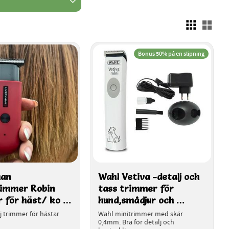
r
3
Välj
Bonus 50% på en slipning
an 
Wahl Vetiva -detalj och 
rimmer Robin 
tass trimmer för 
 för häst/ ko 
hund,smådjur och 
d/katt
veterinär
j trimmer för hästar 
Wahl minitrimmer med skär 
r
0,4mm. Bra för detalj och 