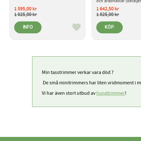
och arabhästar (detalje
Litium Ion batteri - bättr
1 595,00
kr
1 642,50
kr
kapacitet och kortare 
1 825,00
kr
1 825,00
kr
laddningstid.Bonus med 
- 50% rabatt på slipning 
skärFri frakt - 2 års garan
INFO
KÖP
Lägg till i favoriter
dagars öppet köp Manua
reservdelslista längst 
nedKoldioxidutsläpp och
orsakat av material och 
tillverkning -  ca 6 kg C
avfall
Min tasstrimmer verkar vara död ?
De små minitrimmers har liten vridmoment i moto
Vi har även stort utbud av
hundtrimmer
!