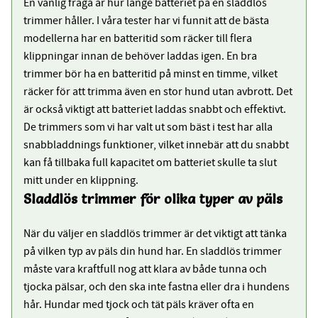
En vanlig fråga är hur länge batteriet på en sladdlös
trimmer håller. I våra tester har vi funnit att de bästa
modellerna har en batteritid som räcker till flera
klippningar innan de behöver laddas igen. En bra
trimmer bör ha en batteritid på minst en timme, vilket
räcker för att trimma även en stor hund utan avbrott. Det
är också viktigt att batteriet laddas snabbt och effektivt.
De trimmers som vi har valt ut som bäst i test har alla
snabbladdnings funktioner, vilket innebär att du snabbt
kan få tillbaka full kapacitet om batteriet skulle ta slut
mitt under en klippning.
Sladdlös trimmer för olika typer av päls
När du väljer en sladdlös trimmer är det viktigt att tänka
på vilken typ av päls din hund har. En sladdlös trimmer
måste vara kraftfull nog att klara av både tunna och
tjocka pälsar, och den ska inte fastna eller dra i hundens
hår. Hundar med tjock och tät päls kräver ofta en