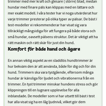
trimmer med mer kraft och glesare ( större) blad, medan
hundar med finare päls kan klippas med en lättare och
mer exakt modell. I våra tester har vi noga utvärderat hur
varje trimmer presterar på olika typer av pälsar. De bäst i
test-modeller vi rekommenderar har visat sig vara
tillräckligt mångsidiga för att fungera på både stora och
små hundar, oavsett pälsens struktur. Det är viktigt att ha
rätt maskin och rätt skär för just din hund.
Komfort för både hund och ägare
En annan viktig aspekt av en sladdlös hundtrimmer är
hur bekväm den är att använda, både för dig och för din
hund. Trimmern ska vara tystgående, eftersom många
hundar är känsliga för ljudet och vibrationerna från en
trimmer. En tyst trimmer minskar hundens stress och gör
klippningen till en lugnare upplevelse för alla
inblandade. De modeller som vi har utsett till bäst i test
har alla visat sig ha en låg ljudnivå, vilket gör dem