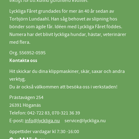
viktigt för att kunna garantera kvalitet.
Lyckliga Fåret grundades för mer än 40 år sedan av
Torbjörn Lundaahl. Han såg behovet av slipning hos
bönder som ägde får. Idéen med Lyckliga Fåret föddes.
Numera har det blivit lyckliga hundar, hästar, veterinärer
med flera.
Org. 556952-0595
Kontakta oss
Hit skickar du dina klippmaskiner, skär, saxar och andra
verktyg.
Du är också välkommen att besöka oss i verkstaden!
Prästavägen 254
26391 Höganäs
Telefon: 042-722 83, 070-321 36 39
E-post:
info@lyckliga.nu
service@lyckliga.nu
öppettider vardagar kl 7:30 -16:00