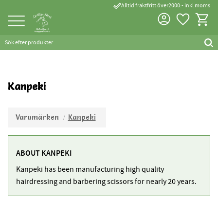
done_outline
Alltid fraktfritt över2000:- inkl moms
Favorite
Kundva
Meny
Kanpeki
Varumärken
Kanpeki
ABOUT KANPEKI
Kanpeki has been manufacturing high quality
hairdressing and barbering scissors for nearly 20 years.