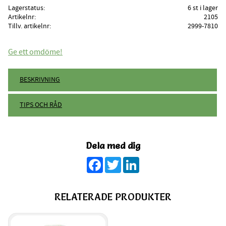
Lagerstatus
6 st i lager
Artikelnr
2105
Tillv. artikelnr
2999-7810
Ge ett omdöme!
BESKRIVNING
TIPS OCH RÅD
Dela med dig
Facebook
Twitter
LinkedIn
RELATERADE PRODUKTER