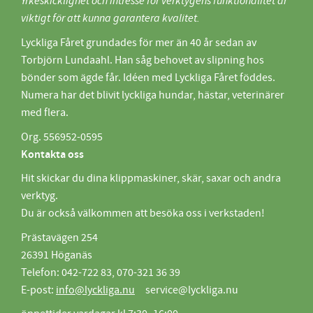
Yrkeskicklighet och intresse för verktygens funktionalitet är
viktigt för att kunna garantera kvalitet.
Lyckliga Fåret grundades för mer än 40 år sedan av
Torbjörn Lundaahl. Han såg behovet av slipning hos
bönder som ägde får. Idéen med Lyckliga Fåret föddes.
Numera har det blivit lyckliga hundar, hästar, veterinärer
med flera.
Org. 556952-0595
Kontakta oss
Hit skickar du dina klippmaskiner, skär, saxar och andra
verktyg.
Du är också välkommen att besöka oss i verkstaden!
Prästavägen 254
26391 Höganäs
Telefon: 042-722 83, 070-321 36 39
E-post:
info@lyckliga.nu
service@lyckliga.nu