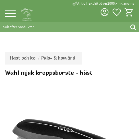
done_outline
Alltid fraktfritt över2000:- inkl moms
Favorite
Kundva
Meny
Häst och ko
Päls- & hovvård
Wahl mjuk kroppsborste - häst