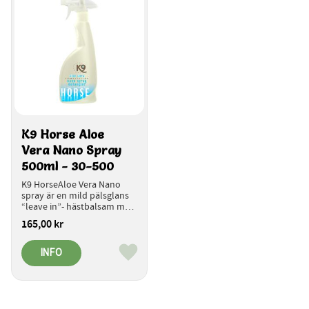
K9 Horse Aloe 
Vera Nano Spray 
500ml - 30-500
K9 HorseAloe Vera Nano 
spray är en mild pälsglans 
“leave in”- hästbalsam med 
snabb antistatverkan och 
165,00
kr
kraftfull utredningseffekt
INFO
Lägg till i favoriter