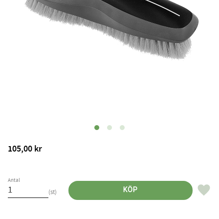
105,00
kr
Antal
Lägg til
KÖP
st