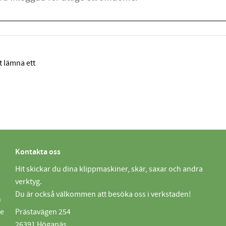
tt lämna ett
Kontakta oss
Hit skickar du dina klippmaskiner, skär, saxar och andra
verktyg.
Du är också välkommen att besöka oss i verkstaden!
n
de
Prästavägen 254
26391 Höganäs