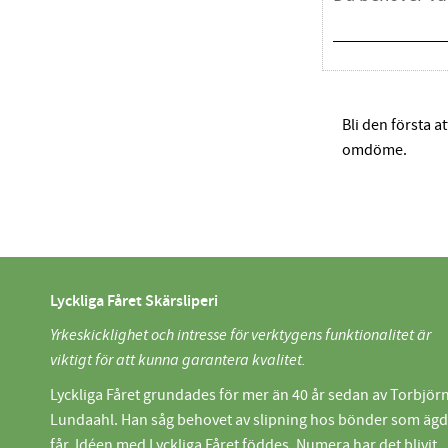
Bli den första a
omdöme.
Lyckliga Fåret Skärsliperi
Yrkeskicklighet och intresse för verktygens funktionalitet är
viktigt för att kunna garantera kvalitet.
Lyckliga Fåret grundades för mer än 40 år sedan av Torbjör
Lundaahl. Han såg behovet av slipning hos bönder som äg
får. Idéen med Lyckliga Fåret föddes. Numera har det blivit