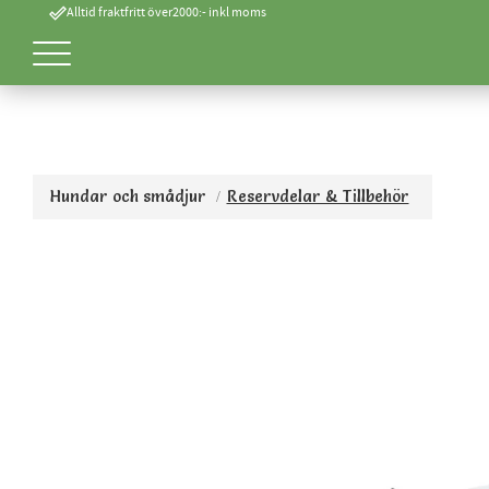
done_outline
Alltid fraktfritt över2000:- inkl moms
Hundar och smådjur
Reservdelar & Tillbehör