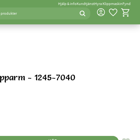
Hjälp & info
Kundtjänst
Hyra Klippmaskin
Fynd
Favoriter
Kundvagn
pparm - 1245-7040