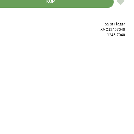
Lägg till 
KÖP
55 st i lager
XMO12457040
1245-7040