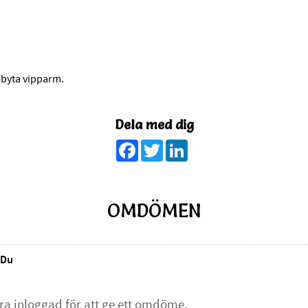
t byta vipparm.
Dela med dig
Facebook
Twitter
LinkedIn
OMDÖMEN
Du