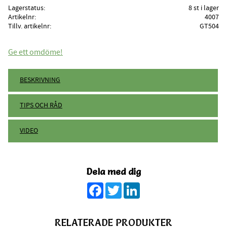
Lagerstatus
8 st i lager
Artikelnr
4007
Tillv. artikelnr
GT504
Ge ett omdöme!
BESKRIVNING
TIPS OCH RÅD
VIDEO
Dela med dig
Facebook
Twitter
LinkedIn
RELATERADE PRODUKTER