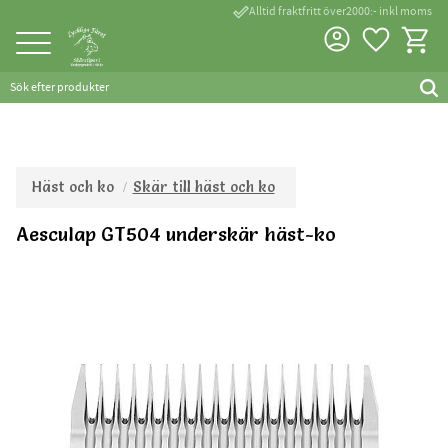
done_outline
Alltid fraktfritt över2000:- inkl moms
Favorite
Kundva
Meny
Häst och ko
Skär till häst och ko
Aesculap GT504 underskär häst-ko
Tillverkad inom EU