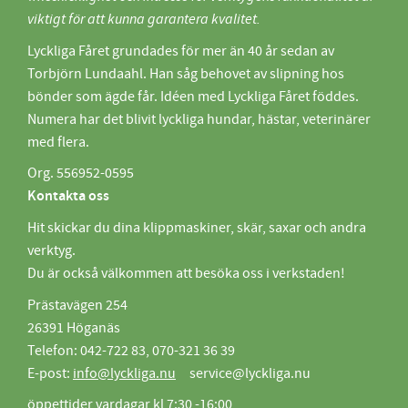
viktigt för att kunna garantera kvalitet.
Lyckliga Fåret grundades för mer än 40 år sedan av
Torbjörn Lundaahl. Han såg behovet av slipning hos
bönder som ägde får. Idéen med Lyckliga Fåret föddes.
Numera har det blivit lyckliga hundar, hästar, veterinärer
med flera.
Org. 556952-0595
Kontakta oss
Hit skickar du dina klippmaskiner, skär, saxar och andra
verktyg.
Du är också välkommen att besöka oss i verkstaden!
Prästavägen 254
26391 Höganäs
Telefon: 042-722 83, 070-321 36 39
E-post:
info@lyckliga.nu
service@lyckliga.nu
öppettider vardagar kl 7:30 -16:00