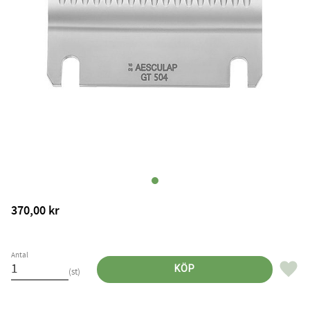
370,00
kr
Antal
Lägg til
KÖP
st