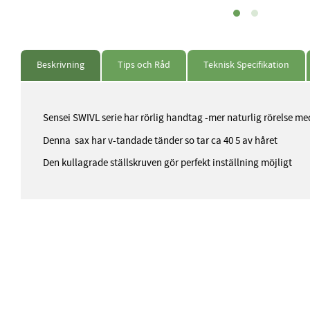
Beskrivning
Tips och Råd
Teknisk Specifikation
Sensei SWIVL serie har rörlig handtag -mer naturlig rörelse 
Denna sax har v-tandade tänder so tar ca 40 5 av håret
Den kullagrade ställskruven gör perfekt inställning möjligt