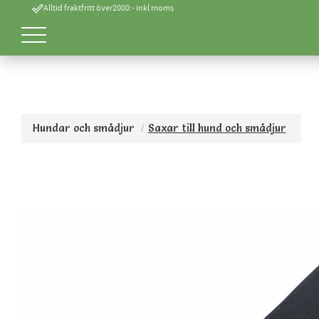
done_outline
Alltid fraktfritt över2000:- inkl moms
Hundar och smådjur
Saxar till hund och smådjur