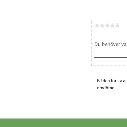
Bli den första a
omdöme.