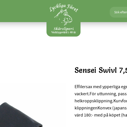
Sensei Swivl 7,
Effilersax med ypperliga eg
vackert.För uttunning, passar
helkroppsklippning.Kurvfor
klippningenKonvex (japansk)
värd 180:- med på köpet (hal