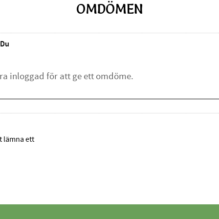
OMDÖMEN
Du
tt lämna ett