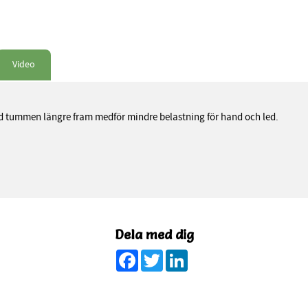
Video
med tummen längre fram medför mindre belastning för hand och led.
Dela med dig
Facebook
Twitter
LinkedIn