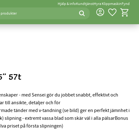
Hjälp & info
Kundtjänst
Hyra Klippmaskin
Fynd
Favoriter
Kundvagn
5" 57t
enskaper - med Sensei gör du jobbet snabbt, effektivt och
 till ansikte, detaljer och för
made tänder med v-tandning (se bild) ger en perfekt jämnhet i
 slipning - extremt vassa blad som skär väl i alla pälsarBonus
va priset på första slipningen)