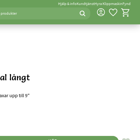
Hjälp & info
Kundtjänst
Hyra Klippmaskin
Fynd
Favoriter
Kundvagn
al långt
xar upp till 9"