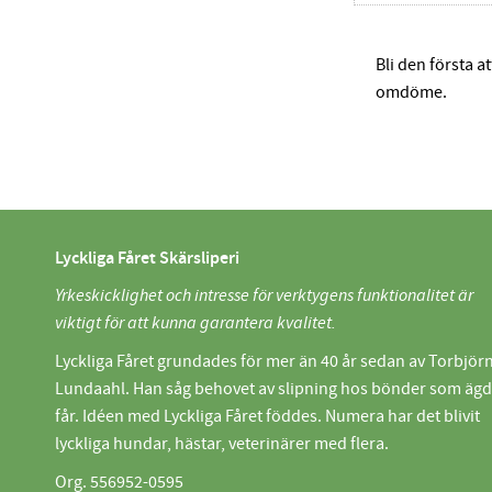
Bli den första a
omdöme.
Lyckliga Fåret Skärsliperi
Yrkeskicklighet och intresse för verktygens funktionalitet är
viktigt för att kunna garantera kvalitet.
Lyckliga Fåret grundades för mer än 40 år sedan av Torbjör
Lundaahl. Han såg behovet av slipning hos bönder som äg
får. Idéen med Lyckliga Fåret föddes. Numera har det blivit
lyckliga hundar, hästar, veterinärer med flera.
Org. 556952-0595