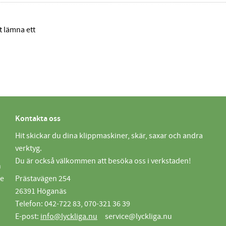
tt lämna ett
Kontakta oss
Hit skickar du dina klippmaskiner, skär, saxar och andra
verktyg.
Du är också välkommen att besöka oss i verkstaden!
n
de
Prästavägen 254
26391 Höganäs
Telefon: 042-722 83, 070-321 36 39
E-post:
info@lyckliga.nu
service@lyckliga.nu