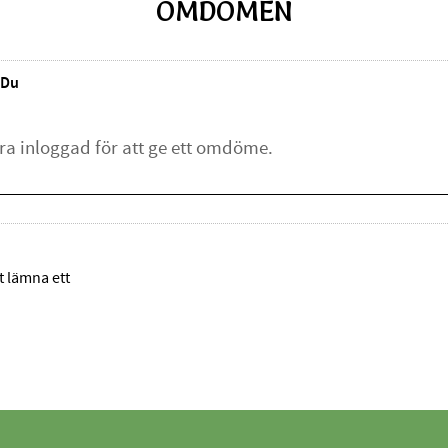
OMDÖMEN
Du
tt lämna ett