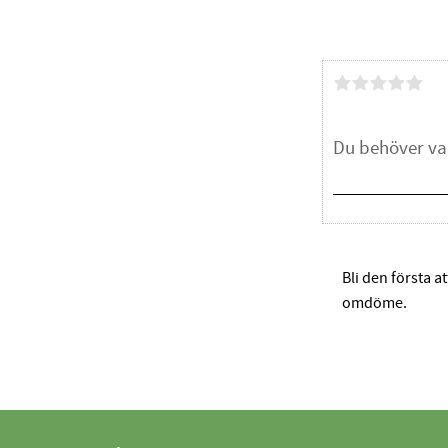
Bli den första a
omdöme.