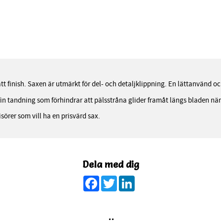
t finish. Saxen är utmärkt för del- och detaljklippning. En lättanvänd oc
n tandning som förhindrar att pälsstråna glider framåt längs bladen när
sörer som vill ha en prisvärd sax.
Dela med dig
Facebook
Twitter
LinkedIn