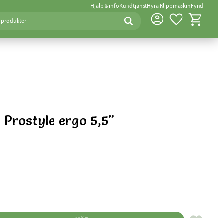
Hjälp & info
Kundtjänst
Hyra Klippmaskin
Fynd
Favoriter
Kundvagn
 Prostyle ergo 5,5"