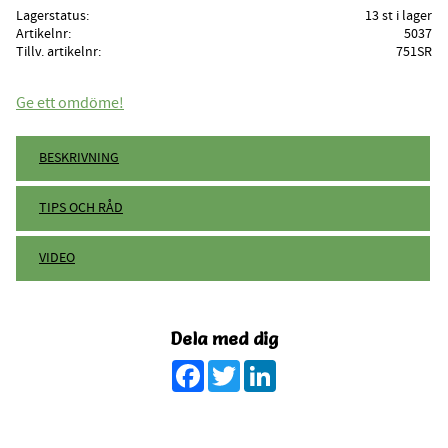
Lagerstatus
13 st i lager
Artikelnr
5037
Tillv. artikelnr
751SR
Ge ett omdöme!
BESKRIVNING
TIPS OCH RÅD
VIDEO
Dela med dig
Facebook
Twitter
LinkedIn