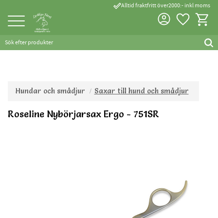
done_outline
Alltid fraktfritt över2000:- inkl moms
Favorite
Kundva
Meny
Hundar och smådjur
Saxar till hund och smådjur
Roseline Nybörjarsax Ergo - 751SR