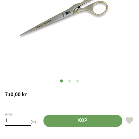
710,00
kr
Antal
Lägg til
KÖP
st