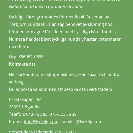
viktigt för att kunna garantera kvalitet.
Lyckliga Fåret grundades för mer än 40 år sedan av
Torbjörn Lundaahl. Han såg behovet av slipning hos
bönder som ägde får. Idéen med Lyckliga Fåret föddes.
Numera har det blivit lyckliga hundar, hästar, veterinärer
med flera.
Org. 556952-0595
Kontakta oss
Hit skickar du dina klippmaskiner, skär, saxar och andra
verktyg.
Du är också välkommen att besöka oss i verkstaden!
Prästavägen 254
26391 Höganäs
Telefon: 042-722 83, 070-321 36 39
E-post:
info@lyckliga.nu
service@lyckliga.nu
öppettider vardagar kl 7:30 -16:00