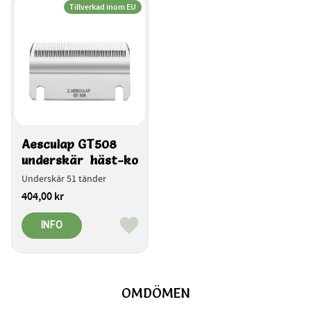
Tillverkad inom EU
Aesculap GT508 
underskär  häst-ko
Underskär 51 tänder
404,00
kr
INFO
Lägg till i favoriter
OMDÖMEN