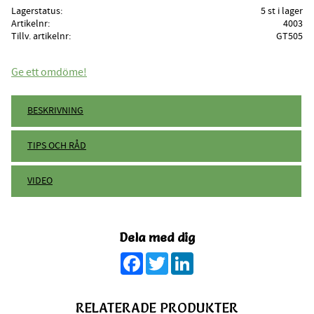
Lagerstatus
5 st i lager
Artikelnr
4003
Tillv. artikelnr
GT505
Ge ett omdöme!
BESKRIVNING
TIPS OCH RÅD
VIDEO
Dela med dig
Facebook
Twitter
LinkedIn
RELATERADE PRODUKTER