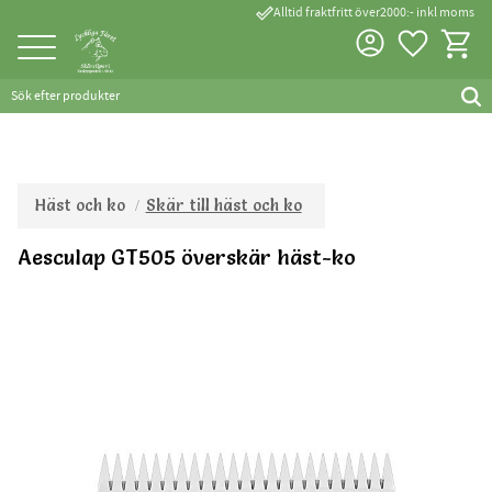
done_outline
Alltid fraktfritt över2000:- inkl moms
Favorite
Kundva
Meny
Häst och ko
Skär till häst och ko
Aesculap GT505 överskär häst-ko
Tillverkad inom EU