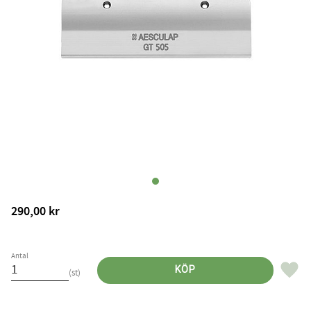
290,00
kr
Antal
Lägg til
KÖP
st