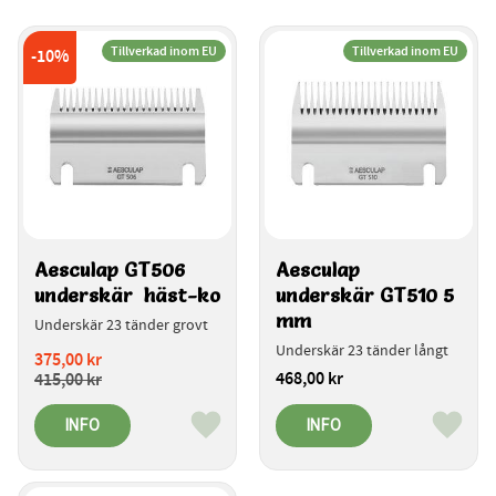
Tillverkad inom EU
Tillverkad inom EU
10
%
Aesculap GT506 
Aesculap 
underskär  häst-ko
underskär GT510 5 
mm
Underskär 23 tänder grovt
Underskär 23 tänder långt
375,00
kr
468,00
kr
415,00
kr
INFO
INFO
Lägg till i favoriter
Lägg ti