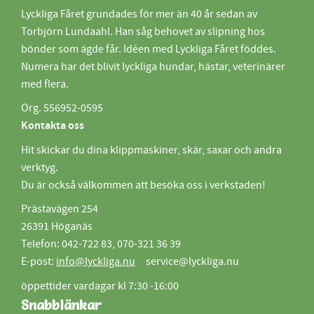
Lyckliga Fåret grundades för mer än 40 år sedan av
Torbjörn Lundaahl. Han såg behovet av slipning hos
bönder som ägde får. Idéen med Lyckliga Fåret föddes.
Numera har det blivit lyckliga hundar, hästar, veterinärer
med flera.
Org. 556952-0595
Kontakta oss
Hit skickar du dina klippmaskiner, skär, saxar och andra
verktyg.
Du är också välkommen att besöka oss i verkstaden!
Prästavägen 254
26391 Höganäs
Telefon: 042-722 83, 070-321 36 39
E-post:
info@lyckliga.nu
service@lyckliga.nu
öppettider vardagar kl 7:30 -16:00
Snabblänkar