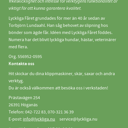
Yrkeskicklighet och intresse för verktygens funktionalitet är
viktigt för att kunna garantera kvalitet.
Lyckliga Fåret grundades för mer än 40 år sedan av
Torbjörn Lundaahl. Han såg behovet av slipning hos
bönder som ägde får. Idéen med Lyckliga Fåret föddes.
Numera har det blivit lyckliga hundar, hästar, veterinärer
med flera.
Org. 556952-0595
Kontakta oss
Hit skickar du dina klippmaskiner, skär, saxar och andra
verktyg.
Du är också välkommen att besöka oss i verkstaden!
Prästavägen 254
26391 Höganäs
Telefon: 042-722 83, 070-321 36 39
E-post:
info@lyckliga.nu
service@lyckliga.nu