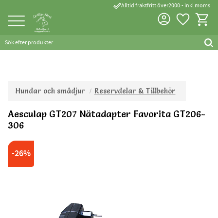
done_outline
Alltid fraktfritt över2000:- inkl moms
Favorite
Kundva
Meny
Hundar och smådjur
Reservdelar & Tillbehör
Aesculap GT207 Nätadapter Favorita GT206-
306
Tillverkad inom EU
26
%