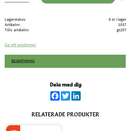
Lagerstatus
6 st i lager
Artikelnr
1037
Tillv. artikelnr
gt207
Ge ett omdöme!
BESKRIVNING
Dela med dig
Facebook
Twitter
LinkedIn
RELATERADE PRODUKTER