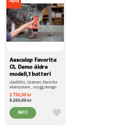
48
%
Aesculap Favorita 
CL Demo äldre 
modell,1 batteri
sladdlös, 1batteri, favorita 
skärsystem , snygg design
2 750,00
kr
5 250,00
kr
INFO
Lägg till i favoriter