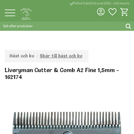
done_outline
Alltid fraktfritt över2000:- inkl moms
Favorite
Kundva
Meny
Häst och ko
Skär till häst och ko
Liveryman Cutter & Comb A2 Fine 1,5mm -
162174