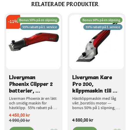
RELATERADE PRODUKTER
Bonus 50% på en slipning
Bonus 50% på en slipning
11
%
55% rabatt på 1. service
55% rabatt på 1. service
Liveryman 
Liveryman Kare 
Phoenix Clipper 2 
Pro 200, 
batterier, 
klippmaskin till 
klippmaskin för 
häst och ko
Liverman Phoenix är en lätt 
Hästklippmaskin med låg 
häst/nöt
och smidig maskin för 
vikt ,borstlös motor ---
hästklipp.  55% rabatt på 
bonus 50% på 1 slipning, 
första service 50% rabatt 
55% rabatt på 1. service ---
4 450,00
kr
på 1 slipning. 2 års garanti
-2års garanti
4 880,00
kr
4 990,00
kr