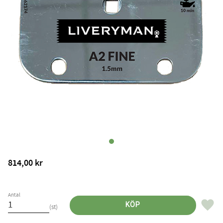
814,00
kr
Antal
Lägg til
KÖP
st