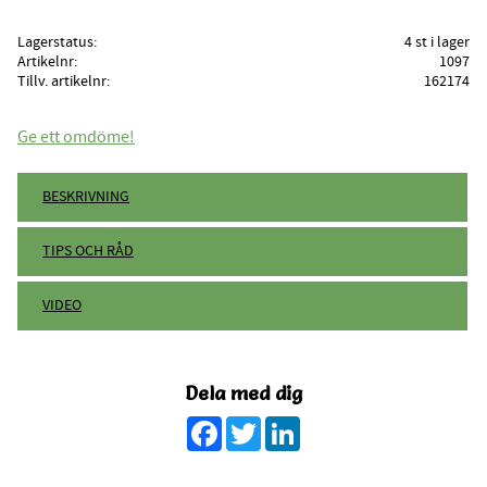
Lagerstatus
4 st i lager
Artikelnr
1097
Tillv. artikelnr
162174
Ge ett omdöme!
BESKRIVNING
TIPS OCH RÅD
VIDEO
Dela med dig
Facebook
Twitter
LinkedIn