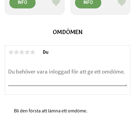
INFO
INFO
Lägg till i favoriter
Lägg ti
OMDÖMEN
Du
Bli den första att lämna ett omdöme.