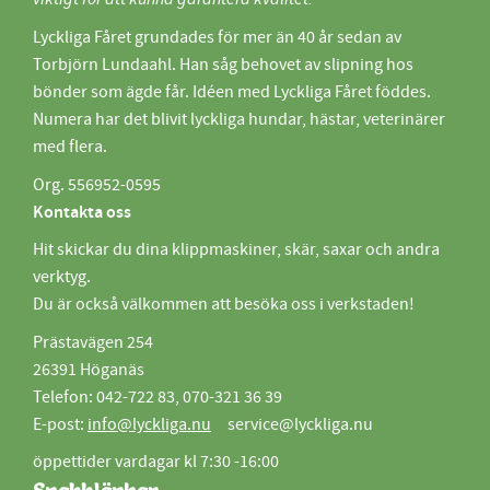
Lyckliga Fåret grundades för mer än 40 år sedan av
Torbjörn Lundaahl. Han såg behovet av slipning hos
bönder som ägde får. Idéen med Lyckliga Fåret föddes.
Numera har det blivit lyckliga hundar, hästar, veterinärer
med flera.
Org. 556952-0595
Kontakta oss
Hit skickar du dina klippmaskiner, skär, saxar och andra
verktyg.
Du är också välkommen att besöka oss i verkstaden!
Prästavägen 254
26391 Höganäs
Telefon: 042-722 83, 070-321 36 39
E-post:
info@lyckliga.nu
service@lyckliga.nu
öppettider vardagar kl 7:30 -16:00