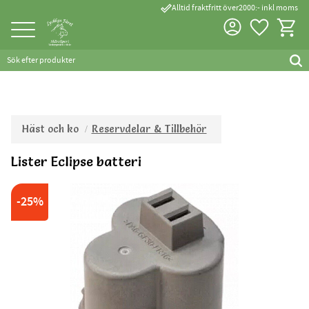
done_outline
Alltid fraktfritt över2000:- inkl moms
Favorite
Kundva
Meny
Häst och ko
Reservdelar & Tillbehör
Lister Eclipse batteri
25
%