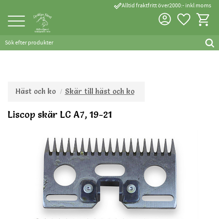
done_outline
Alltid fraktfritt över2000:- inkl moms
Favorite
Kundva
Meny
Häst och ko
Skär till häst och ko
Liscop skär LC A7, 19-21