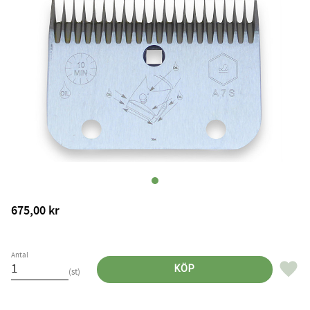
675,00
kr
Antal
Lägg til
KÖP
st