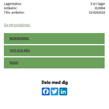
Lagerstatus
3 st i lager
Artikelnr
XL0004
Tillv. artikelnr
15-0202010
Ge ett omdöme!
BESKRIVNING
TIPS OCH RÅD
VIDEO
Dela med dig
Facebook
Twitter
LinkedIn