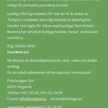
viktigt för att kunna garantera kvalitet.
Lyckliga Fåret grundades för mer än 40 år sedan av
Torbjörn Lundaahl. Han såg behovet av slipning hos
bönder som ägde får. Idéen med Lyckliga Fåret föddes.
Numera har det blivit lyckliga hundar, hästar, veterinärer
med flera.
Org. 556952-0595
Kontakta oss
Hit skickar du dina klippmaskiner, skär, saxar och andra
verktyg.
Du är också välkommen att besöka oss i verkstaden!
Prästavägen 254
26391 Höganäs
Telefon: 042-722 83, 070-321 36 39
E-post:
info@lyckliga.nu
service@lyckliga.nu
öppettider vardagar kl 7:30 -16:00