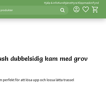
Hjälp & info
Kundtjänst
Hyra Klippmaskin
Fynd
Favoriter
Kundvagn
ush dubbelsidig kam med grov
perfekt för att lösa upp och lossa lätta trassel