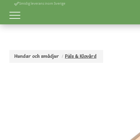
done_outline
Smidig leverans inom Sverige
Hundar och smådjur
Päls & Klovård