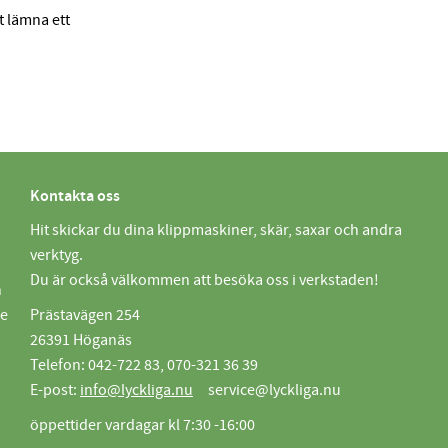
tt lämna ett
Kontakta oss
Hit skickar du dina klippmaskiner, skär, saxar och andra
verktyg.
Du är också välkommen att besöka oss i verkstaden!
n
de
Prästavägen 254
26391 Höganäs
Telefon: 042-722 83, 070-321 36 39
E-post:
info@lyckliga.nu
service@lyckliga.nu
öppettider vardagar kl 7:30 -16:00