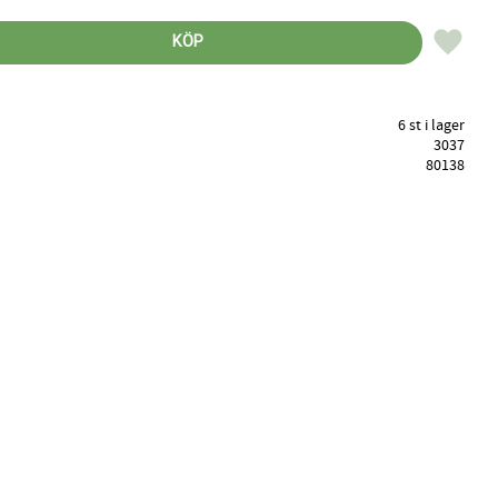
Lägg till 
KÖP
6 st i lager
3037
80138