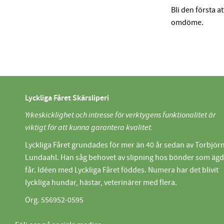
Bli den första a
omdöme.
Lyckliga Fåret Skärsliperi
Yrkeskicklighet och intresse för verktygens funktionalitet är
viktigt för att kunna garantera kvalitet.
Lyckliga Fåret grundades för mer än 40 år sedan av Torbjör
Lundaahl. Han såg behovet av slipning hos bönder som äg
får. Idéen med Lyckliga Fåret föddes. Numera har det blivit
lyckliga hundar, hästar, veterinärer med flera.
Org. 556952-0595