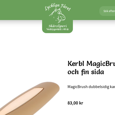
Kerbl MagicBr
och fin sida
MagicBrush dubbelsidig kam 
83,00
kr