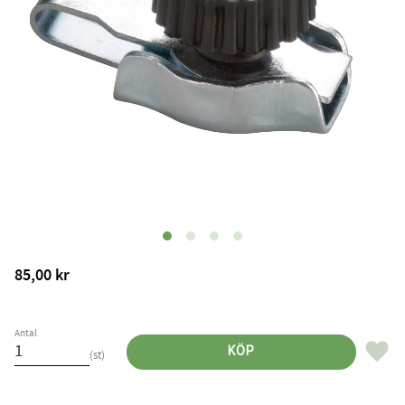
85,00
kr
Antal
Lägg til
KÖP
st