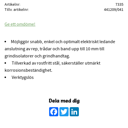
Artikelnr
7335
Tillv. artikelnr
441209/041
Ge ett omdöme!
Möjliggör snabb, enkel och optimalt elektriskt ledande
anslutning av rep, trådar och band upp till 10 mm till
grindisolatorer och grindhandtag.
Tillverkad av rostfritt stål, säkerställer utmärkt
korrosionsbeständighet.
Verktygslös
Dela med dig
Facebook
Twitter
LinkedIn