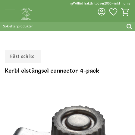
done_outline
Alltid fraktfritt över2000:- inkl moms
Favorite
Kundva
Meny
Häst och ko
Kerbl elstängsel connector 4-pack