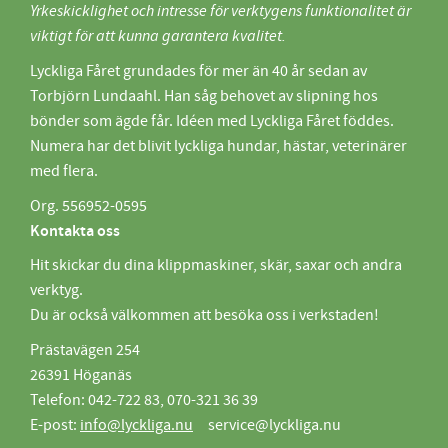
Yrkeskicklighet och intresse för verktygens funktionalitet är
viktigt för att kunna garantera kvalitet.
Lyckliga Fåret grundades för mer än 40 år sedan av
Torbjörn Lundaahl. Han såg behovet av slipning hos
bönder som ägde får. Idéen med Lyckliga Fåret föddes.
Numera har det blivit lyckliga hundar, hästar, veterinärer
med flera.
Org. 556952-0595
Kontakta oss
Hit skickar du dina klippmaskiner, skär, saxar och andra
verktyg.
Du är också välkommen att besöka oss i verkstaden!
Prästavägen 254
26391 Höganäs
Telefon: 042-722 83, 070-321 36 39
E-post:
info@lyckliga.nu
service@lyckliga.nu