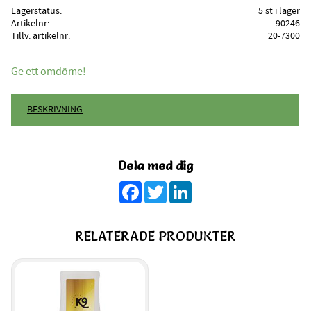
Lagerstatus
5 st i lager
Artikelnr
90246
Tillv. artikelnr
20-7300
Ge ett omdöme!
BESKRIVNING
Dela med dig
Facebook
Twitter
LinkedIn
RELATERADE PRODUKTER