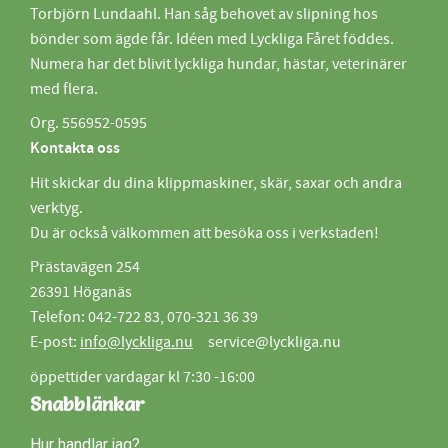
Torbjörn Lundaahl. Han såg behovet av slipning hos
bönder som ägde får. Idéen med Lyckliga Fåret föddes.
Numera har det blivit lyckliga hundar, hästar, veterinärer
med flera.
Org. 556952-0595
Kontakta oss
Hit skickar du dina klippmaskiner, skär, saxar och andra
verktyg.
Du är också välkommen att besöka oss i verkstaden!
Prästavägen 254
26391 Höganäs
Telefon: 042-722 83, 070-321 36 39
E-post:
info@lyckliga.nu
service@lyckliga.nu
öppettider vardagar kl 7:30 -16:00
Snabblänkar
Hur handlar jag?