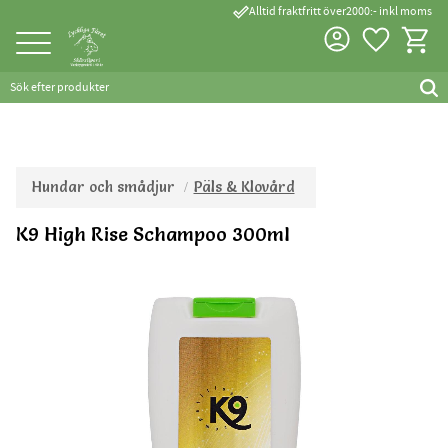
done_outline
Alltid fraktfritt över2000:- inkl moms
Favorite
Kundva
Meny
Hundar och smådjur
Päls & Klovård
K9 High Rise Schampoo 300ml