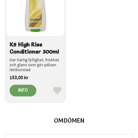
K9 High Rise 
Conditioner 300ml
Ger härlig fyllighet, friskhet 
och glans som gör pälsen 
lättborstad
153,00
kr
INFO
Lägg till i favoriter
OMDÖMEN