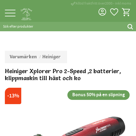
done_outline
Alltid fraktfritt över2000:- inkl moms
Favorite
Kundva
Meny
Varumärken
Heiniger
Heiniger Xplorer Pro 2-Speed ,2 batterier,
klippmaskin till häst och ko
Bonus 50% på en slipning
13
%
55% rabatt på 1. service