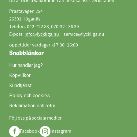
Du är också välkommen att besöka oss i verkstaden!
Prästavägen 254
26391 Höganäs
Telefon: 042-722 83, 070-321 36 39
E-post:
info@lyckliga.nu
service@lyckliga.nu
öppettider vardagar kl 7:30 -16:00
Snabblänkar
Hur handlar jag?
Köpvillkor
Kundtjänst
Policy och cookies
Reklamation och retur
Följ oss på sociala medier
Facebook
Instagram