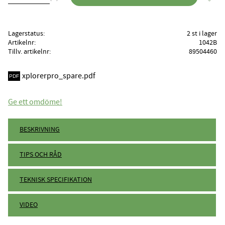
Lagerstatus
2 st i lager
Artikelnr
1042B
Tillv. artikelnr
89504460
xplorerpro_spare.pdf
Ge ett omdöme!
BESKRIVNING
TIPS OCH RÅD
TEKNISK SPECIFIKATION
VIDEO