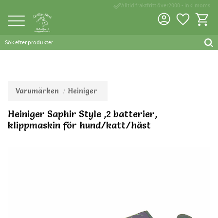
done_outline
Alltid fraktfritt över2000:- inkl moms
Favorite
Kundva
Meny
Varumärken
Heiniger
Heiniger Saphir Style ,2 batterier,
klippmaskin för hund/katt/häst
Bonus 50% på en slipning
55% rabatt på 1. service