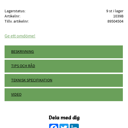
Lagerstatus
9 st i lager
Artikelnr
1039B
Tillv. artikelnr
89504504
Ge ett omdöme!
BESKRIVNING
TIPS OCH RÅD
TEKNISK SPECIFIKATION
VIDEO
Dela med dig
Facebook
Twitter
LinkedIn