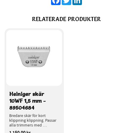
RELATERADE PRODUKTER
Heiniger skär 
10WF 1,5 mm - 
89504684
Bredare skär för kort 
klippning klippning. Passar 
alla trimmers med 
snabbkoppling för skäret.
1 150,00
kr