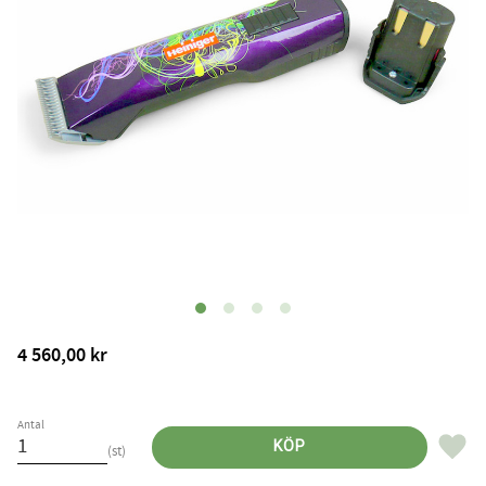
4 560,00
kr
Antal
Lägg til
KÖP
st