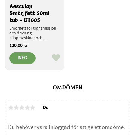
Aesculap 
Smörjfett 20ml 
tub - GT605
Smörjfett för transmission 
och drivning - 
klippmaskiner och 
trimmers.
120,00
kr
INFO
Lägg till i favoriter
OMDÖMEN
Du