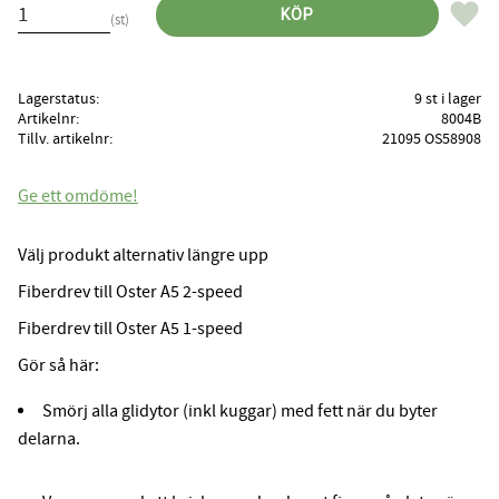
Lägg til
KÖP
st
Lagerstatus
9 st i lager
Artikelnr
8004B
Tillv. artikelnr
21095 OS58908
Ge ett omdöme!
Välj produkt alternativ längre upp
Fiberdrev till Oster A5 2-speed
Fiberdrev till Oster A5 1-speed
Gör så här:
Smörj alla glidytor (inkl kuggar) med fett när du byter
delarna.