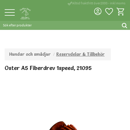
done_outline
Alltid fraktfritt över2000:- inkl moms
Favorite
Kundva
Meny
Hundar och smådjur
Reservdelar & Tillbehör
Oster A5 Fiberdrev 1speed, 21095