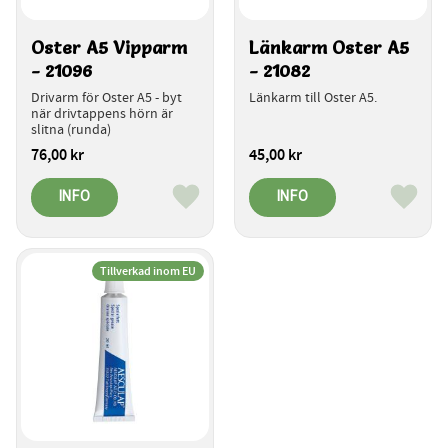
Oster A5 Vipparm 
Länkarm Oster A5 
- 21096
- 21082
Drivarm för Oster A5 - byt 
Länkarm till Oster A5.
när drivtappens hörn är 
slitna (runda)
76,00
kr
45,00
kr
INFO
INFO
Lägg till i favoriter
Lägg ti
Tillverkad inom EU