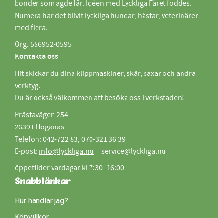
bönder som ägde får. Idéen med Lyckliga Fåret föddes.
Numera har det blivit lyckliga hundar, hästar, veterinärer
med flera.
Org. 556952-0595
Kontakta oss
Hit skickar du dina klippmaskiner, skär, saxar och andra
verktyg.
Du är också välkommen att besöka oss i verkstaden!
Prästavägen 254
26391 Höganäs
Telefon: 042-722 83, 070-321 36 39
E-post:
info@lyckliga.nu
service@lyckliga.nu
öppettider vardagar kl 7:30 -16:00
Snabblänkar
Hur handlar jag?
Köpvillkor