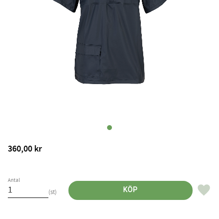
360,00
kr
Antal
Lägg til
KÖP
st