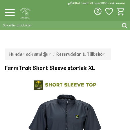
done_outline
Alltid fraktfritt över2000:- inkl moms
Favorite
Kundva
Meny
Hundar och smådjur
Reservdelar & Tillbehör
FarmTrak Short Sleeve storlek XL