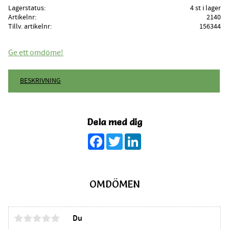
Lagerstatus
4 st i lager
Artikelnr
2140
Tillv. artikelnr
156344
Ge ett omdöme!
BESKRIVNING
Dela med dig
Facebook
Twitter
LinkedIn
OMDÖMEN
Du