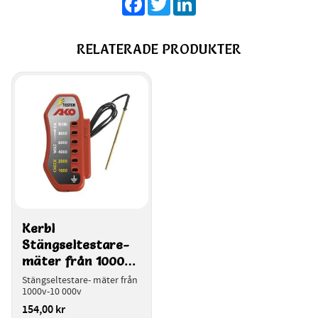
RELATERADE PRODUKTER
Kerbl 
Stängseltestare- 
mäter från 1000v-
10 000v 442322
Stängseltestare- mäter från 
1000v-10 000v
154,00
kr