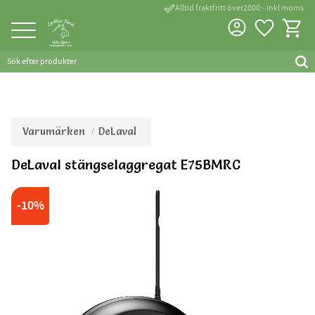
done_outline
Alltid fraktfritt över2000:- inkl moms
Favorite
Kundva
Meny
Varumärken
DeLaval
DeLaval stängselaggregat E75BMRC
10
%