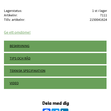
Lagerstatus
1 st i lager
Artikelnr
7111
Tillv. artikelnr
2150041624
Ge ett omdöme!
BESKRIVNING
TIPS OCH RÅD
TEKNISK SPECIFIKATION
VIDEO
Dela med dig
Facebook
Twitter
LinkedIn