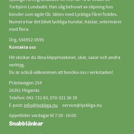
Torbjörn Lundaahl. Han såg behovet av slipning hos
bönder som ägde får. Idéen med Lyckliga Fåret föddes.
Numera har det blivit lyckliga hundar, hästar, veterinärer
med flera.
Org. 556952-0595
Kontakta oss
Hit skickar du dina klippmaskiner, skär, saxar och andra
verktyg.
Du är också välkommen att besöka oss i verkstaden!
Prästavägen 254
26391 Höganäs
Telefon: 042-722 83, 070-321 36 39
E-post:
info@lyckliga.nu
service@lyckliga.nu
öppettider vardagar kl 7:30 -16:00
Snabblänkar