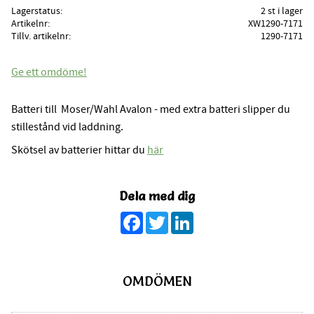
Lagerstatus
2 st i lager
Artikelnr
XW1290-7171
Tillv. artikelnr
1290-7171
Ge ett omdöme!
Batteri till Moser/Wahl Avalon - med extra batteri slipper du
stillestånd vid laddning.
Skötsel av batterier hittar du
här
Dela med dig
Facebook
Twitter
LinkedIn
OMDÖMEN