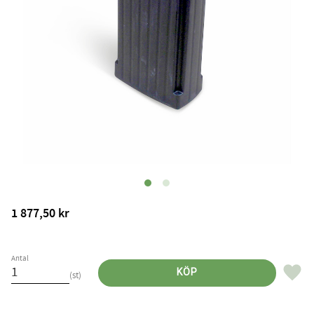
1 877,50
kr
Antal
Lägg til
KÖP
st