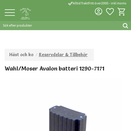
done_outline
Alltid fraktfritt över2000:- inkl moms
Favorite
Kundva
Meny
Häst och ko
Reservdelar & Tillbehör
Wahl/Moser Avalon batteri 1290-7171