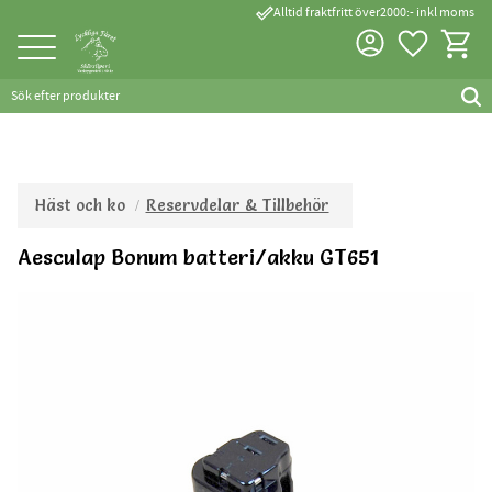
done_outline
Alltid fraktfritt över2000:- inkl moms
Favorite
Kundva
Meny
Häst och ko
Reservdelar & Tillbehör
Aesculap Bonum batteri/akku GT651
Tillverkad inom EU