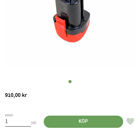
910,00
kr
Antal
Lägg til
KÖP
st