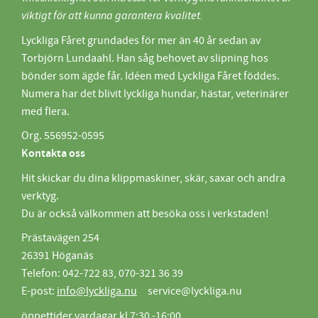
viktigt för att kunna garantera kvalitet.
Lyckliga Fåret grundades för mer än 40 år sedan av
Torbjörn Lundaahl. Han såg behovet av slipning hos
bönder som ägde får. Idéen med Lyckliga Fåret föddes.
Numera har det blivit lyckliga hundar, hästar, veterinärer
med flera.
Org. 556952-0595
Kontakta oss
Hit skickar du dina klippmaskiner, skär, saxar och andra
verktyg.
Du är också välkommen att besöka oss i verkstaden!
Prästavägen 254
26391 Höganäs
Telefon: 042-722 83, 070-321 36 39
E-post:
info@lyckliga.nu
service@lyckliga.nu
öppettider vardagar kl 7:30 -16:00