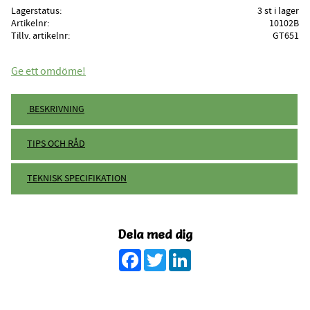
Lagerstatus
3 st i lager
Artikelnr
10102B
Tillv. artikelnr
GT651
Ge ett omdöme!
BESKRIVNING
TIPS OCH RÅD
TEKNISK SPECIFIKATION
Dela med dig
Facebook
Twitter
LinkedIn