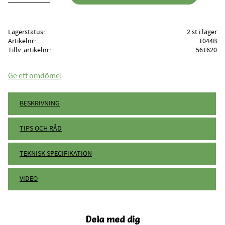
Lagerstatus
2 st i lager
Artikelnr
1044B
Tillv. artikelnr
561620
Ge ett omdöme!
BESKRIVNING
TIPS OCH RÅD
TEKNISK SPECIFIKATION
VIDEO
Dela med dig