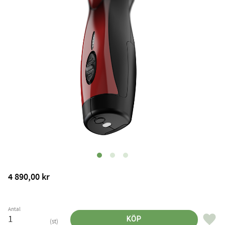
4 890,00
kr
Antal
Lägg til
KÖP
st