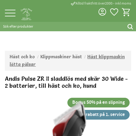
done_outline
Alltid fraktfritt över2000:- inkl moms
Favorite
Kundva
Meny
Häst och ko
Klippmaskiner häst
Häst klippmaskin
lätta pälsar
Andis Pulse ZR II sladdlös med skär 30 Wide -
2 batterier, till häst och ko, hund
Bonus 50% på en slipning
55% rabatt på 1. service