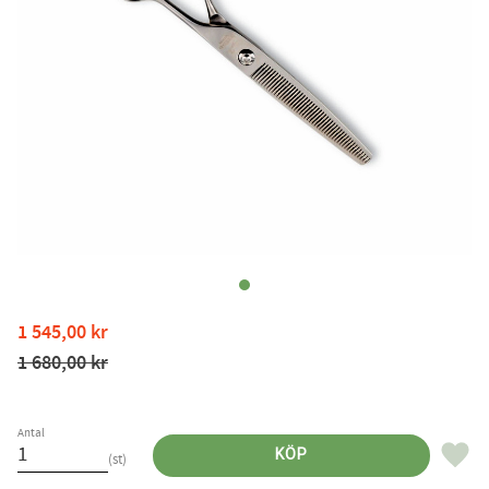
Nedsatt pris:
1 545,00
kr
Ordinarie pris:
1 680,00
kr
Antal
Lägg til
KÖP
st