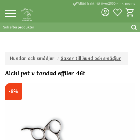
done_outline
Alltid fraktfritt över2000:- inkl moms
Favorite
Kundva
Meny
Hundar och smådjur
Saxar till hund och smådjur
Aichi pet v tandad effiler 46t
8
%