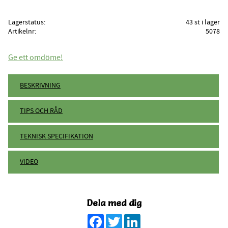
Lagerstatus
43 st i lager
Artikelnr
5078
Ge ett omdöme!
BESKRIVNING
TIPS OCH RÅD
TEKNISK SPECIFIKATION
VIDEO
Dela med dig
Facebook
Twitter
LinkedIn