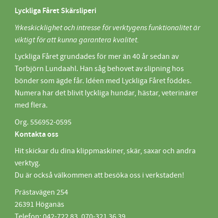
Lyckliga Fåret Skärsliperi
Yrkeskicklighet och intresse för verktygens funktionalitet är
viktigt för att kunna garantera kvalitet.
Lyckliga Fåret grundades för mer än 40 år sedan av
Torbjörn Lundaahl. Han såg behovet av slipning hos
bönder som ägde får. Idéen med Lyckliga Fåret föddes.
Numera har det blivit lyckliga hundar, hästar, veterinärer
med flera.
Org. 556952-0595
Kontakta oss
Hit skickar du dina klippmaskiner, skär, saxar och andra
verktyg.
Du är också välkommen att besöka oss i verkstaden!
Prästavägen 254
26391 Höganäs
Telefon: 042-722 83, 070-321 36 39