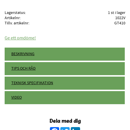
Lagerstatus
1 st i lager
Artikelnr
1022V
Tillv. artikelnr
GT410
Ge ett omdöme!
BESKRIVNING
TIPS OCH RÅD
TEKNISK SPECIFIKATION
VIDEO
Dela med dig
Facebook
Twitter
LinkedIn