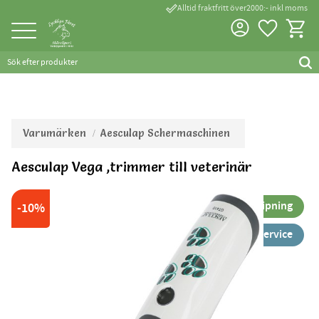
done_outline
Alltid fraktfritt över2000:- inkl moms
Favorite
Kundva
Meny
Varumärken
Aesculap Schermaschinen
Aesculap Vega ,trimmer till veterinär
Bonus 50% på en slipning
10
%
55% rabatt på 1. service