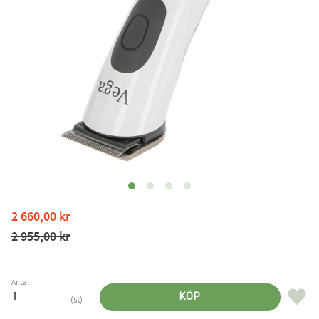
Nedsatt pris:
2 660,00
kr
Ordinarie pris:
2 955,00
kr
Antal
Lägg til
KÖP
st