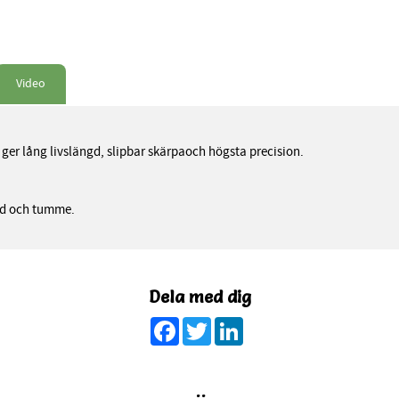
Video
ger lång livslängd, slipbar skärpaoch högsta precision.
ed och tumme.
Dela med dig
Facebook
Twitter
LinkedIn