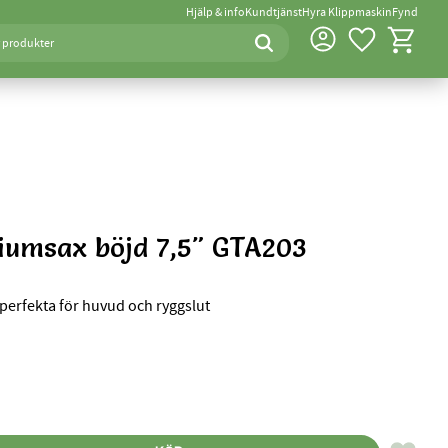
Hjälp & info
Kundtjänst
Hyra Klippmaskin
Fynd
Favoriter
Kundvagn
iumsax böjd 7,5" GTA203
 perfekta för huvud och ryggslut