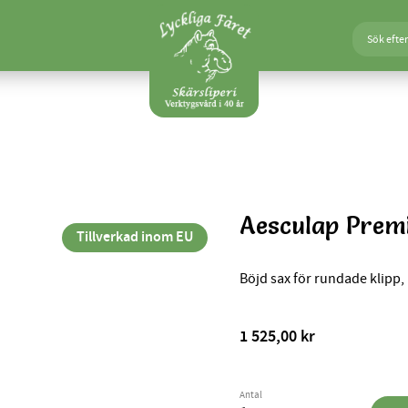
Aesculap Prem
Tillverkad inom EU
Böjd sax för rundade klipp,
1 525,00
kr
Antal