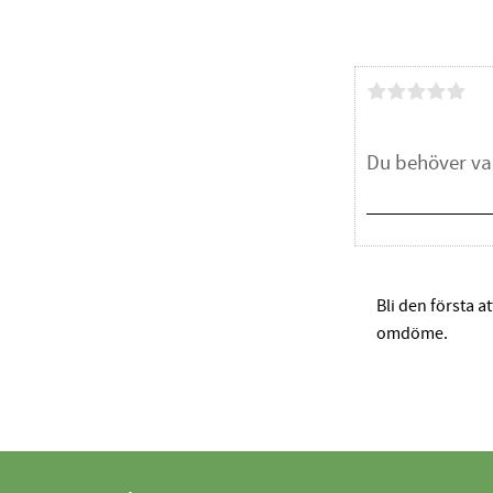
Bli den första a
omdöme.