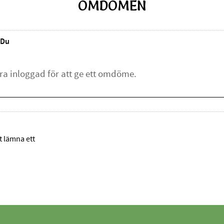
OMDÖMEN
Du
tt lämna ett