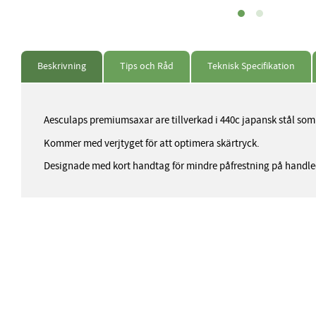
Beskrivning
Tips och Råd
Teknisk Specifikation
Aesculaps premiumsaxar are tillverkad i 440c japansk stål som 
Kommer med verjtyget för att optimera skärtryck.
Designade med kort handtag för mindre påfrestning på handl