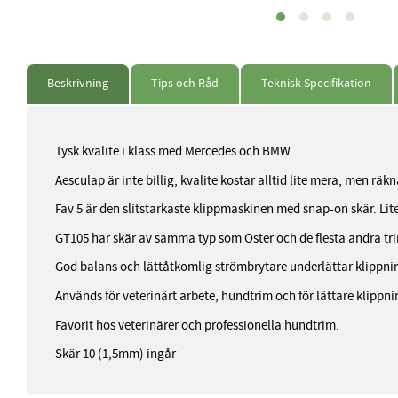
Beskrivning
Tips och Råd
Teknisk Specifikation
Tysk kvalite i klass med Mercedes och BMW.
Aesculap är inte billig, kvalite kostar alltid lite mera, men rä
Fav 5 är den slitstarkaste klippmaskinen med snap-on skär. Lite
GT105 har skär av samma typ som Oster och de flesta andra tr
God balans och lättåtkomlig strömbrytare underlättar klippni
Används för veterinärt arbete, hundtrim och för lättare klippni
Favorit hos veterinärer och professionella hundtrim.
Skär 10 (1,5mm) ingår