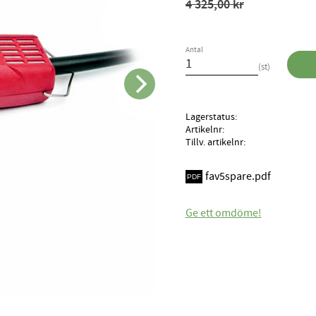
Ordinarie pris:
4 325,00
kr
Antal
st
Lagerstatus
Artikelnr
Tillv. artikelnr
fav5spare.pdf
Ge ett omdöme!