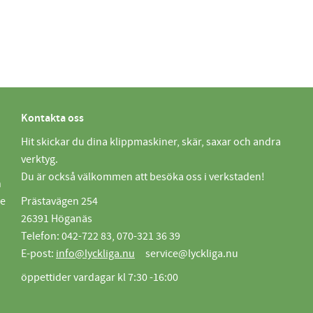
Kontakta oss
Hit skickar du dina klippmaskiner, skär, saxar och andra
verktyg.
Du är också välkommen att besöka oss i verkstaden!
n
de
Prästavägen 254
26391 Höganäs
Telefon: 042-722 83, 070-321 36 39
E-post:
info@lyckliga.nu
service@lyckliga.nu
öppettider vardagar kl 7:30 -16:00