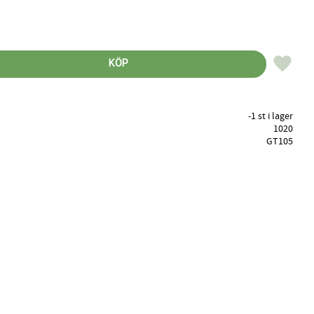
Lägg till 
KÖP
-1 st i lager
1020
GT105