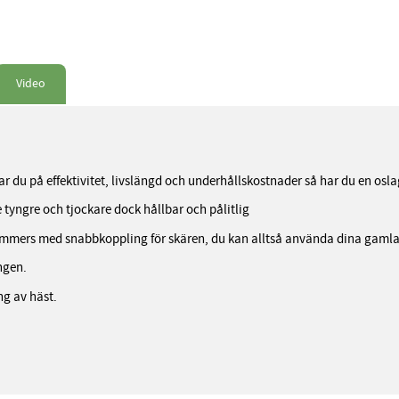
Video
knar du på effektivitet, livslängd och underhållskostnader så har du en os
 tyngre och tjockare dock hållbar och pålitlig
immers med snabbkoppling för skären, du kan alltså använda dina gamla
ngen.
ng av häst.