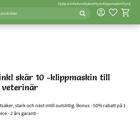
Hjälp & info
Kundtjänst
Hyra Klippmaskin
Fynd
Favoriter
Kundvagn
nkl skär 10 -klippmaskin till
 veterinär
äker, stark och näst intill outslitlig. Bonus - 50% rabatt på 1
ce - 2 års garanti -