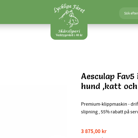
Aesculap Fav5 i
Bonus 50% på en slipning
hund ,katt och
55% rabatt på 1. service
Premium-klippmaskin - drifts
slipning , 55% rabatt på servi
Nedsatt pris:
3 875,00
kr