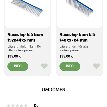
Aesculap blå kam 
Aesculap kam blå 
192x44x5 mm
148x37x4 mm
Lätt aluminium kam för 
Lätt alu-kam för alla 
alla sorters pälsar.
sorters pälsar.
195,00
kr
195,00
kr
INFO
INFO
Lägg till i favoriter
Lägg ti
OMDÖMEN
Du