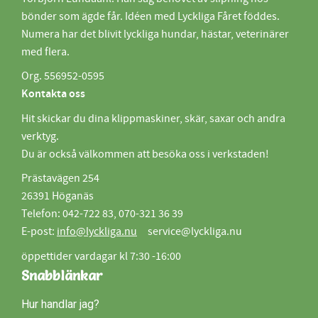
bönder som ägde får. Idéen med Lyckliga Fåret föddes.
Numera har det blivit lyckliga hundar, hästar, veterinärer
med flera.
Org. 556952-0595
Kontakta oss
Hit skickar du dina klippmaskiner, skär, saxar och andra
verktyg.
Du är också välkommen att besöka oss i verkstaden!
Prästavägen 254
26391 Höganäs
Telefon: 042-722 83, 070-321 36 39
E-post:
info@lyckliga.nu
service@lyckliga.nu
öppettider vardagar kl 7:30 -16:00
Snabblänkar
Hur handlar jag?