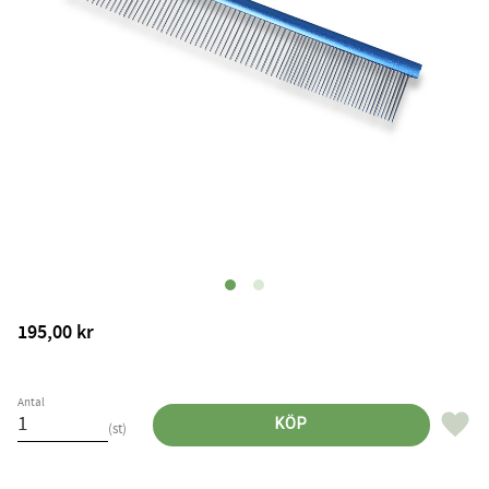
195,00
kr
Antal
Lägg til
KÖP
st