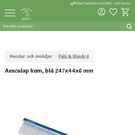
done_outline
Alltid fraktfritt över2000:- inkl moms
Favorite
Kundva
Meny
Hundar och smådjur
Päls & Klovård
Aesculap kam, blå 247x44x6 mm
Tillverkad inom EU