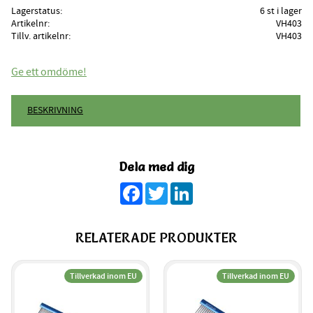
Lagerstatus
6 st i lager
Artikelnr
VH403
Tillv. artikelnr
VH403
Ge ett omdöme!
BESKRIVNING
Dela med dig
Facebook
Twitter
LinkedIn
RELATERADE PRODUKTER
Tillverkad inom EU
Tillverkad inom EU